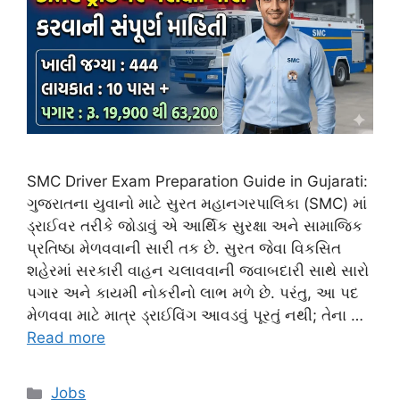
SMC Driver Exam Preparation Guide in Gujarati:
ગુજરાતના યુવાનો માટે સુરત મહાનગરપાલિકા (SMC) માં
ડ્રાઈવર તરીકે જોડાવું એ આર્થિક સુરક્ષા અને સામાજિક
પ્રતિષ્ઠા મેળવવાની સારી તક છે. સુરત જેવા વિકસિત
શહેરમાં સરકારી વાહન ચલાવવાની જવાબદારી સાથે સારો
પગાર અને કાયમી નોકરીનો લાભ મળે છે. પરંતુ, આ પદ
મેળવવા માટે માત્ર ડ્રાઈવિંગ આવડવું પૂરતું નથી; તેના …
Read more
Categories
Jobs