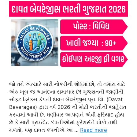
જો તમે અત્યારે સારી નોકરીની શોધમાં છો, તો તમારા માટે
એક ખૂબ જ આનંદના સમાચાર છે! ગુજરાતની જાણીતી
સોફ્ટ ડ્રિંક્સ કંપની દાવત બેવરેજીસ પ્રા. લિ. (Davat
Beverages) દ્વારા વર્ષ 2026 ની મોટી ભરતીની જાહેરાત
કરવામાં આવી છે. ઘણીવાર આપણને એવી ફરિયાદ હોય
છે કે સારી પ્રાઈવેટ કંપનીઓમાં ફ્રેશર્સને મોકો નથી
મળતો, પણ દાવત કંપનીએ આ …
Read more