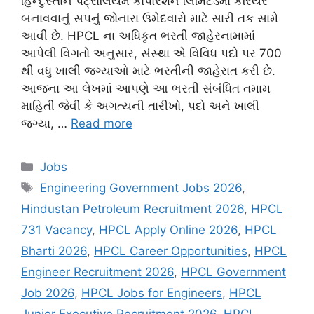
હિન્દુસ્તાન પેટ્રોલિયમ કોર્પોરેશન લિમિટેડમાં કરિયર
બનાવવાનું સપનું જોનારા ઉમેદવારો માટે સારી તક સામે
આવી છે. HPCL ના અધિકૃત ભરતી જાહેરનામામાં
આપેલી વિગતો અનુસાર, સંસ્થા એ વિવિધ પદો પર 700
થી વધુ ખાલી જગ્યાઓ માટે ભરતીની જાહેરાત કરી છે.
આજના આ લેખમાં આપણે આ ભરતી સંબંધિત તમામ
માહિતી જેવી કે અગત્યની તારીખો, પદો અને ખાલી
જગ્યા, …
Read more
Categories
Jobs
Tags
Engineering Government Jobs 2026
,
Hindustan Petroleum Recruitment 2026
,
HPCL
731 Vacancy
,
HPCL Apply Online 2026
,
HPCL
Bharti 2026
,
HPCL Career Opportunities
,
HPCL
Engineer Recruitment 2026
,
HPCL Government
Job 2026
,
HPCL Jobs for Engineers
,
HPCL