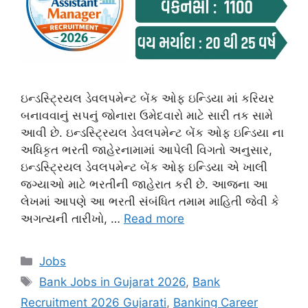
ઇન્ડસ્ટ્રિયલ ડેવલપમેન્ટ બેંક ઓફ ઇન્ડિયા માં કરિયર
બનાવવાનું સપનું જોનારા ઉમેદવારો માટે સારી તક સામે
આવી છે. ઇન્ડસ્ટ્રિયલ ડેવલપમેન્ટ બેંક ઓફ ઇન્ડિયા ના
અધિકૃત ભરતી જાહેરનામામાં આપેલી વિગતો અનુસાર,
ઇન્ડસ્ટ્રિયલ ડેવલપમેન્ટ બેંક ઓફ ઇન્ડિયા એ ખાલી
જગ્યાઓ માટે ભરતીની જાહેરાત કરી છે. આજના આ
લેખમાં આપણે આ ભરતી સંબંધિત તમામ માહિતી જેવી કે
અગત્યની તારીખો, …
Read more
Categories
Jobs
Tags
Bank Jobs in Gujarat 2026
,
Bank
Recruitment 2026 Gujarati
,
Banking Career