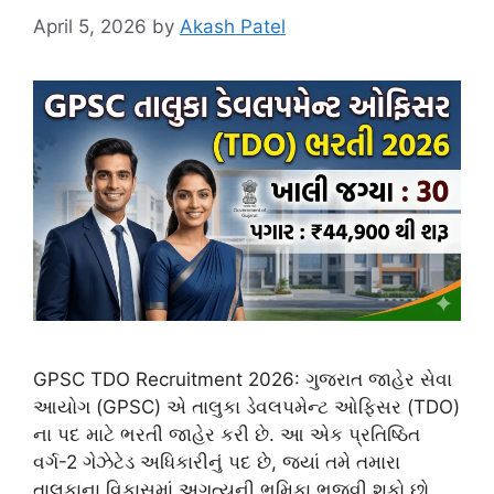
April 5, 2026
by
Akash Patel
GPSC TDO Recruitment 2026: ગુજરાત જાહેર સેવા
આયોગ (GPSC) એ તાલુકા ડેવલપમેન્ટ ઓફિસર (TDO)
ના પદ માટે ભરતી જાહેર કરી છે. આ એક પ્રતિષ્ઠિત
વર્ગ-2 ગેઝેટેડ અધિકારીનું પદ છે, જ્યાં તમે તમારા
તાલુકાના વિકાસમાં અગત્યની ભૂમિકા ભજવી શકો છો.