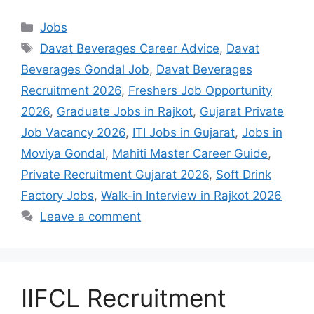
Categories
Jobs
Tags
Davat Beverages Career Advice
,
Davat
Beverages Gondal Job
,
Davat Beverages
Recruitment 2026
,
Freshers Job Opportunity
2026
,
Graduate Jobs in Rajkot
,
Gujarat Private
Job Vacancy 2026
,
ITI Jobs in Gujarat
,
Jobs in
Moviya Gondal
,
Mahiti Master Career Guide
,
Private Recruitment Gujarat 2026
,
Soft Drink
Factory Jobs
,
Walk-in Interview in Rajkot 2026
Leave a comment
IIFCL Recruitment