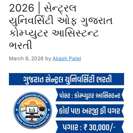
2026 | સેન્ટ્રલ
યુનિવર્સિટી ઓફ ગુજરાત
કોમ્પ્યુટર આસિસ્ટન્ટ
ભરતી
March 8, 2026
by
Akash Patel