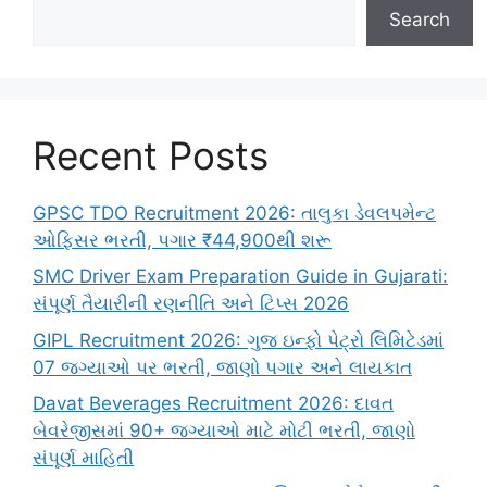
Search
Recent Posts
GPSC TDO Recruitment 2026: તાલુકા ડેવલપમેન્ટ
ઓફિસર ભરતી, પગાર ₹44,900થી શરૂ
SMC Driver Exam Preparation Guide in Gujarati:
સંપૂર્ણ તૈયારીની રણનીતિ અને ટિપ્સ 2026
GIPL Recruitment 2026: ગુજ ઇન્ફો પેટ્રો લિમિટેડમાં
07 જગ્યાઓ પર ભરતી, જાણો પગાર અને લાયકાત
Davat Beverages Recruitment 2026: દાવત
બેવરેજીસમાં 90+ જગ્યાઓ માટે મોટી ભરતી, જાણો
સંપૂર્ણ માહિતી