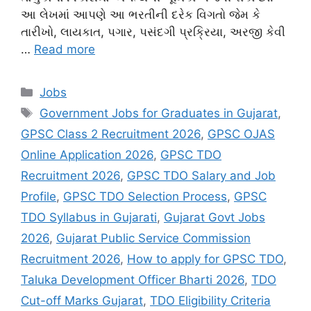
આ લેખમાં આપણે આ ભરતીની દરેક વિગતો જેમ કે
તારીખો, લાયકાત, પગાર, પસંદગી પ્રક્રિયા, અરજી કેવી
…
Read more
Categories
Jobs
Tags
Government Jobs for Graduates in Gujarat
,
GPSC Class 2 Recruitment 2026
,
GPSC OJAS
Online Application 2026
,
GPSC TDO
Recruitment 2026
,
GPSC TDO Salary and Job
Profile
,
GPSC TDO Selection Process
,
GPSC
TDO Syllabus in Gujarati
,
Gujarat Govt Jobs
2026
,
Gujarat Public Service Commission
Recruitment 2026
,
How to apply for GPSC TDO
,
Taluka Development Officer Bharti 2026
,
TDO
Cut-off Marks Gujarat
,
TDO Eligibility Criteria