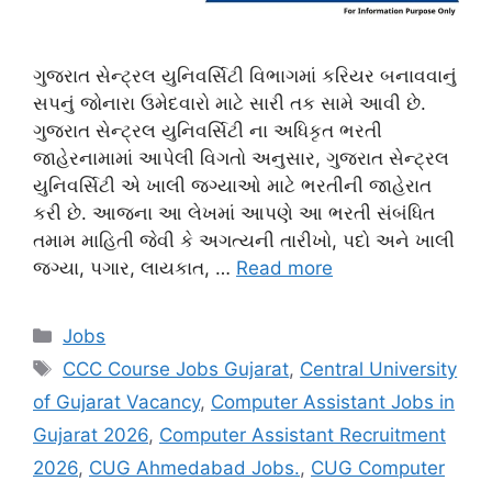
ગુજરાત સેન્ટ્રલ યુનિવર્સિટી વિભાગમાં કરિયર બનાવવાનું
સપનું જોનારા ઉમેદવારો માટે સારી તક સામે આવી છે.
ગુજરાત સેન્ટ્રલ યુનિવર્સિટી ના અધિકૃત ભરતી
જાહેરનામામાં આપેલી વિગતો અનુસાર, ગુજરાત સેન્ટ્રલ
યુનિવર્સિટી એ ખાલી જગ્યાઓ માટે ભરતીની જાહેરાત
કરી છે. આજના આ લેખમાં આપણે આ ભરતી સંબંધિત
તમામ માહિતી જેવી કે અગત્યની તારીખો, પદો અને ખાલી
જગ્યા, પગાર, લાયકાત, …
Read more
Categories
Jobs
Tags
CCC Course Jobs Gujarat
,
Central University
of Gujarat Vacancy
,
Computer Assistant Jobs in
Gujarat 2026
,
Computer Assistant Recruitment
2026
,
CUG Ahmedabad Jobs.
,
CUG Computer