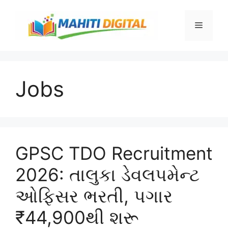
Skip
to
Menu
content
Jobs
GPSC TDO Recruitment
2026: તાલુકા ડેવલપમેન્ટ
ઓફિસર ભરતી, પગાર
₹44,900થી શરૂ