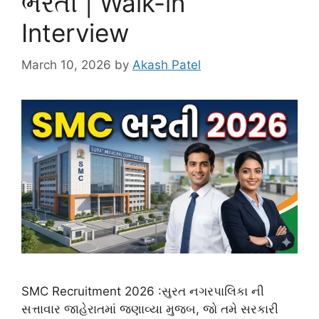
ભરતી | Walk-in
Interview
March 10, 2026
by
Akash Patel
SMC Recruitment 2026 :સુરત નગરપાલિકા ની
સત્તાવાર જાહેરાતમાં જણાવ્યા મુજબ, જો તમે સરકારી