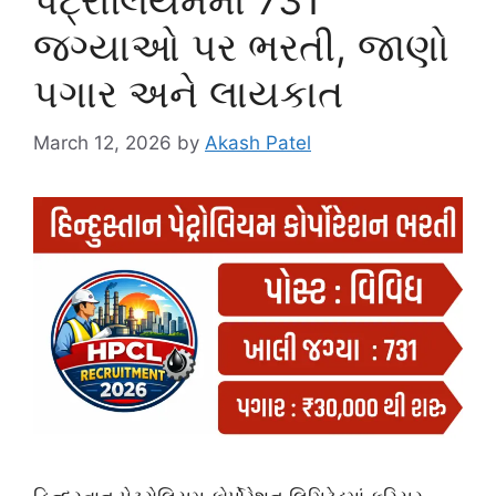
પેટ્રોલિયમમાં 731
જગ્યાઓ પર ભરતી, જાણો
પગાર અને લાયકાત
March 12, 2026
by
Akash Patel