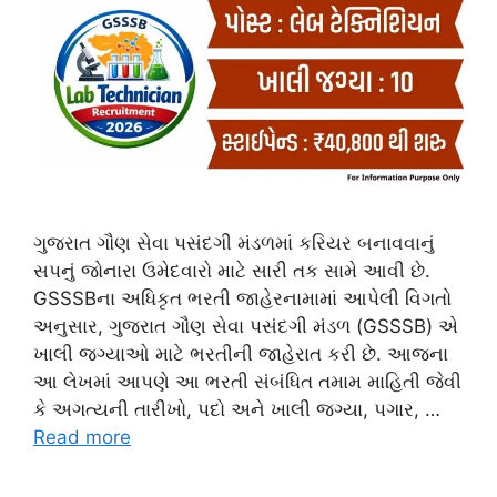
ગુજરાત ગૌણ સેવા પસંદગી મંડળમાં કરિયર બનાવવાનું
સપનું જોનારા ઉમેદવારો માટે સારી તક સામે આવી છે.
GSSSBના અધિકૃત ભરતી જાહેરનામામાં આપેલી વિગતો
અનુસાર, ગુજરાત ગૌણ સેવા પસંદગી મંડળ (GSSSB) એ
ખાલી જગ્યાઓ માટે ભરતીની જાહેરાત કરી છે. આજના
આ લેખમાં આપણે આ ભરતી સંબંધિત તમામ માહિતી જેવી
કે અગત્યની તારીખો, પદો અને ખાલી જગ્યા, પગાર, …
Read more