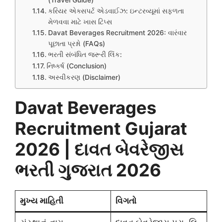
(Travel Guide)
કરિયર એક્સપર્ટ એડવાઈઝ: ઇન્ટરવ્યૂમાં સફળતા
મેળવવા માટે ખાસ ટિપ્સ
Davat Beverages Recruitment 2026: વારંવાર
પૂછાતા પ્રશ્નો (FAQs)
ભરતી સંબંધિત જરૂરી લિંક:
નિષ્કર્ષ (Conclusion)
અસ્વીકરણ (Disclaimer)
Davat Beverages
Recruitment Gujarat
2026 | દાવત બેવરેજીસ
ભરતી ગુજરાત 2026
મુખ્ય માહિતી
વિગતો