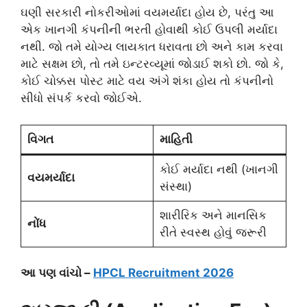
ઘણી સરકારી નોકરીઓમાં વયમર્યાદા હોય છે, પરંતુ આ
એક ખાનગી કંપનીની ભરતી હોવાથી કોઈ ઉપલી મર્યાદા
નથી. જો તમે યોગ્ય લાયકાત ધરાવતા છો અને કામ કરવા
માટે સક્ષમ છો, તો તમે ઇન્ટરવ્યૂમાં જોડાઈ શકો છો. જો કે,
કોઈ ચોક્કસ પોસ્ટ માટે વય અંગે શંકા હોય તો કંપનીનો
સીધો સંપર્ક કરવો જોઈએ.
વિગત
માહિતી
કોઈ મર્યાદા નથી (ખાનગી
વયમર્યાદા
સંસ્થા)
શારીરિક અને માનસિક
નોંધ
રીતે સ્વસ્થ હોવું જરૂરી
આ પણ વાંચો –
HPCL Recruitment 2026