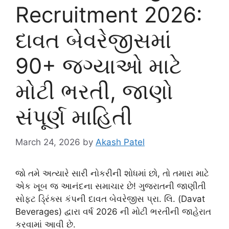
Recruitment 2026:
દાવત બેવરેજીસમાં
90+ જગ્યાઓ માટે
મોટી ભરતી, જાણો
સંપૂર્ણ માહિતી
March 24, 2026
by
Akash Patel
જો તમે અત્યારે સારી નોકરીની શોધમાં છો, તો તમારા માટે
એક ખૂબ જ આનંદના સમાચાર છે! ગુજરાતની જાણીતી
સોફ્ટ ડ્રિંક્સ કંપની દાવત બેવરેજીસ પ્રા. લિ. (Davat
Beverages) દ્વારા વર્ષ 2026 ની મોટી ભરતીની જાહેરાત
કરવામાં આવી છે.