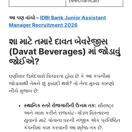
(Mechanical)
આ પણ વાંચો –
IDBI Bank Junior Assistant
Manager Recruitment 2026
શા માટે તમારે દાવત બેવરેજીસ
(Davat Beverages) માં જોડાવું
જોઈએ?
ઘણીવાર ઉમેદવારો વિચારતા હોય છે કે આ કંપનીમાં
જોડાવાથી તેમને શું ફાયદો થશે? તો તેના મુખ્ય કારણો
નીચે મુજબ છે:
સ્થાનિક સ્તરે રોજગારીની ઉત્તમ તક:
સૌરાષ્ટ્ર
અને ખાસ કરીને રાજકોટ-ગોંડલ વિસ્તારના
યુવાનો માટે પોતાના ઘરની નજીક એક પ્રતિષ્ઠિત
કંપનીમાં કામ કરવાની આ શ્રેષ્ઠ તક છે.