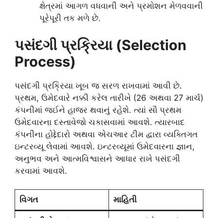
ક્ષેત્રમાં આગળ વધવાની અને પ્રમોશન મેળવવાની
પૂરેપૂરી તક મળે છે.
પસંદગી પ્રક્રિયા (Selection
Process)
પસંદગી પ્રક્રિયા ખૂબ જ સરળ રાખવામાં આવી છે.
પ્રથમ, ઉમેદવારે નક્કી કરેલ તારીખે (26 અથવા 27 માર્ચ)
કંપનીમાં જઈને હાજર થવાનું રહેશે. ત્યાં સૌ પ્રથમ
ઉમેદવારના દસ્તાવેજો ચકાસવામાં આવશે. ત્યારબાદ
કંપનીના હોદ્દેદારો અથવા એચઆર ટીમ દ્વારા વ્યક્તિગત
ઇન્ટરવ્યૂ લેવામાં આવશે. ઇન્ટરવ્યૂમાં ઉમેદવારના જ્ઞાન,
અનુભવ અને આત્મવિશ્વાસને આધાર રાખે પસંદગી
કરવામાં આવશે.
વિગત
માહિતી