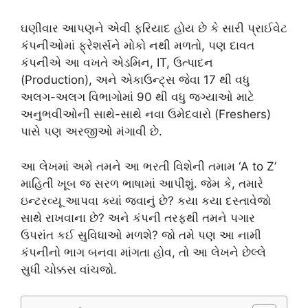
ઘણીવાર આપણને એવી ફરિયાદ હોય છે કે સારી પ્રાઈવેટ
કંપનીઓમાં ફ્રેશર્સને મોકો નથી મળતો, પણ દાવત
કંપનીએ આ વખતે એડમિન, IT, ઉત્પાદન
(Production), અને એકાઉન્ટ્સ જેવા 17 થી વધુ
અલગ-અલગ વિભાગોમાં 90 થી વધુ જગ્યાઓ માટે
અનુભવીઓની સાથે-સાથે નવા ઉમેદવારો (Freshers)
પાસે પણ અરજીઓ મંગાવી છે.
આ લેખમાં અમે તમને આ ભરતી વિશેની તમામ ‘A to Z’
માહિતી ખૂબ જ સરળ ભાષામાં આપીશું. જેમ કે, તમારે
ઇન્ટરવ્યૂ આપવા ક્યાં જવાનું છે? કયા કયા દસ્તાવેજો
સાથે રાખવાના છે? અને કંપની તરફથી તમને પગાર
ઉપરાંત કઈ સુવિધાઓ મળશે? જો તમે પણ આ નામી
કંપનીનો ભાગ બનવા માંગતા હોવ, તો આ લેખને છેલ્લે
સુધી ચોક્કસ વાંચજો.