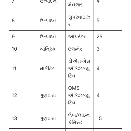
7
ઉત્પાદન
4
મેનેજર
સુપરવાઇઝ
8
ઉત્પાદન
5
ર
9
ઉત્પાદન
ઓપરેટર
25
10
યાંત્રિક
ઇજનેર
3
ડીએમએસ
11
માર્કેટિંગ
એક્ઝિક્યુ
4
ટિવ
QMS
12
ગુણવત્તા
એક્ઝિક્યુ
4
ટિવ
લેબ/લાઇન
13
ગુણવત્તા
15
કેમિસ્ટ