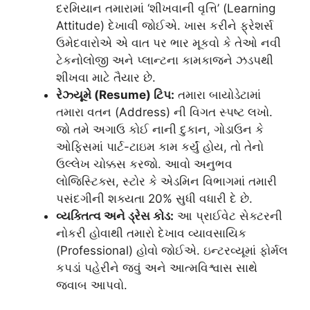
દરમિયાન તમારામાં ‘શીખવાની વૃત્તિ’ (Learning
Attitude) દેખાવી જોઈએ. ખાસ કરીને ફ્રેશર્સ
ઉમેદવારોએ એ વાત પર ભાર મૂકવો કે તેઓ નવી
ટેકનોલોજી અને પ્લાન્ટના કામકાજને ઝડપથી
શીખવા માટે તૈયાર છે.
રેઝ્યૂમે (Resume) ટિપ:
તમારા બાયોડેટામાં
તમારા વતન (Address) ની વિગત સ્પષ્ટ લખો.
જો તમે અગાઉ કોઈ નાની દુકાન, ગોડાઉન કે
ઓફિસમાં પાર્ટ-ટાઇમ કામ કર્યું હોય, તો તેનો
ઉલ્લેખ ચોક્કસ કરજો. આવો અનુભવ
લોજિસ્ટિક્સ, સ્ટોર કે એડમિન વિભાગમાં તમારી
પસંદગીની શક્યતા 20% સુધી વધારી દે છે.
વ્યક્તિત્વ અને ડ્રેસ કોડ:
આ પ્રાઈવેટ સેક્ટરની
નોકરી હોવાથી તમારો દેખાવ વ્યાવસાયિક
(Professional) હોવો જોઈએ. ઇન્ટરવ્યૂમાં ફોર્મલ
કપડાં પહેરીને જવું અને આત્મવિશ્વાસ સાથે
જવાબ આપવો.