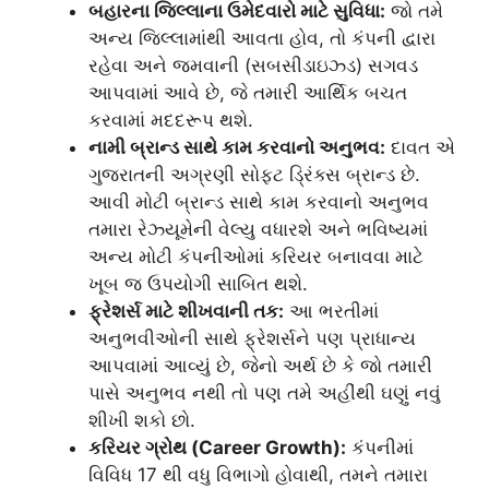
બહારના જિલ્લાના ઉમેદવારો માટે સુવિધા:
જો તમે
અન્ય જિલ્લામાંથી આવતા હોવ, તો કંપની દ્વારા
રહેવા અને જમવાની (સબસીડાઇઝ્ડ) સગવડ
આપવામાં આવે છે, જે તમારી આર્થિક બચત
કરવામાં મદદરૂપ થશે.
નામી બ્રાન્ડ સાથે કામ કરવાનો અનુભવ:
દાવત એ
ગુજરાતની અગ્રણી સોફ્ટ ડ્રિંક્સ બ્રાન્ડ છે.
આવી મોટી બ્રાન્ડ સાથે કામ કરવાનો અનુભવ
તમારા રેઝ્યૂમેની વેલ્યુ વધારશે અને ભવિષ્યમાં
અન્ય મોટી કંપનીઓમાં કરિયર બનાવવા માટે
ખૂબ જ ઉપયોગી સાબિત થશે.
ફ્રેશર્સ માટે શીખવાની તક:
આ ભરતીમાં
અનુભવીઓની સાથે ફ્રેશર્સને પણ પ્રાધાન્ય
આપવામાં આવ્યું છે, જેનો અર્થ છે કે જો તમારી
પાસે અનુભવ નથી તો પણ તમે અહીંથી ઘણું નવું
શીખી શકો છો.
કરિયર ગ્રોથ (Career Growth):
કંપનીમાં
વિવિધ 17 થી વધુ વિભાગો હોવાથી, તમને તમારા