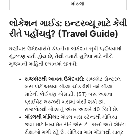
મોકલો
લોકેશન ગાઈડ: ઇન્ટરવ્યૂ માટે કેવી
રીતે પહોંચવું? (Travel Guide)
ઘણીવાર ઉમેદવારોને કંપનીના લોકેશન સુધી પહોંચવામાં
મૂંઝવણ થતી હોય છે, તેથી તમારી સુવિધા માટે નીચે
મુજબની માહિતી ધ્યાનમાં રાખવી:
રાજકોટથી આવતા ઉમેદવારો:
રાજકોટ સેન્ટ્રલ
બસ પોર્ટ અથવા ગોંડલ ચોકડીથી તમે ગોંડલ
માટેની કોઈપણ એસ.ટી. (ST) બસ અથવા
પ્રાઈવેટ લક્ઝરી બસમાં બેસી શકો છો.
રાજકોટથી ગોંડલનું અંતર આશરે 40 કિમી છે.
ગોંડલથી મોવિયા:
ગોંડલ બસ સ્ટેન્ડથી મોવિયા
જવા માટે નિયમિત રીતે એસ.ટી. બસો અને શેરિંગ
રીક્ષાઓ મળી રહે છે. મોવિયા ગામ ગોંડલથી માત્ર