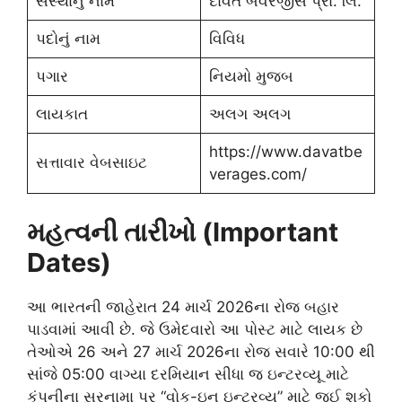
સંસ્થાનું નામ
દાવત બેવરેજીસ પ્રા. લિ.
પદોનું નામ
વિવિધ
પગાર
નિયમો મુજબ
લાયકાત
અલગ અલગ
https://www.davatbe
સત્તાવાર વેબસાઇટ
verages.com/
મહત્વની તારીખો (Important
Dates)
આ ભારતની જાહેરાત 24 માર્ચ 2026ના રોજ બહાર
પાડવામાં આવી છે. જે ઉમેદવારો આ પોસ્ટ માટે લાયક છે
તેઓએ 26 અને 27 માર્ચ 2026ના રોજ સવારે 10:00 થી
સાંજે 05:00 વાગ્યા દરમિયાન સીધા જ ઇન્ટરવ્યૂ માટે
કંપનીના સરનામા પર “વોક-ઇન ઇન્ટરવ્યૂ” માટે જઈ શકો