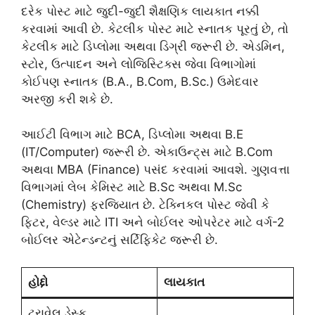
દરેક પોસ્ટ માટે જુદી-જુદી શૈક્ષણિક લાયકાત નક્કી
કરવામાં આવી છે. કેટલીક પોસ્ટ માટે સ્નાતક પૂરતું છે, તો
કેટલીક માટે ડિપ્લોમા અથવા ડિગ્રી જરૂરી છે. એડમિન,
સ્ટોર, ઉત્પાદન અને લોજિસ્ટિક્સ જેવા વિભાગોમાં
કોઈપણ સ્નાતક (B.A., B.Com, B.Sc.) ઉમેદવાર
અરજી કરી શકે છે.
આઈટી વિભાગ માટે BCA, ડિપ્લોમા અથવા B.E
(IT/Computer) જરૂરી છે. એકાઉન્ટ્સ માટે B.Com
અથવા MBA (Finance) પસંદ કરવામાં આવશે. ગુણવત્તા
વિભાગમાં લેબ કેમિસ્ટ માટે B.Sc અથવા M.Sc
(Chemistry) ફરજિયાત છે. ટેક્નિકલ પોસ્ટ જેવી કે
ફિટર, વેલ્ડર માટે ITI અને બોઈલર ઓપરેટર માટે વર્ગ-2
બોઈલર એટેન્ડન્ટનું સર્ટિફિકેટ જરૂરી છે.
હોદ્દો
લાયકાત
ટ્રાવેલ ડેસ્ક