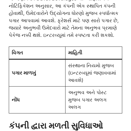
નોટિફિકેશન અનુસાર, આ કંપની એક સ્થાપિત કંપની
હોવાથી, ઉમેદવારોને ઉદ્યોગના ધોરણો મુજબ સ્પર્ધાત્મક
પગાર આપવામાં આવશે. ફ્રેશર્સ માટે પણ સારો પગાર છે,
જ્યારે અનુભવી ઉમેદવારો માટે તેમના અનુભવ પ્રમાણે
પેકેજ નક્કી થશે. ઇન્ટરવ્યૂમાં તમે સ્પષ્ટતા કરી શકશો.
વિગત
માહિતી
સંસ્થાના નિયમો મુજબ
પગાર માળખું
(ઇન્ટરવ્યૂમાં જણાવવામાં
આવશે)
અનુભવ અને પોસ્ટ
નોંધ
મુજબ પગાર અલગ
અલગ
કંપની દ્વારા મળતી સુવિધાઓ