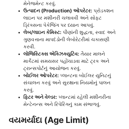
મેનેજમેન્ટ કરવું.
ઉત્પાદન (Production) ઓપરેટર:
પ્રોડક્શન
લાઇન પર મશીનરી ચલાવવી અને સોફ્ટ
ડ્રિંક્સના પેકેજિંગ પર ધ્યાન આપવું.
લેબ/લાઇન કેમિસ્ટ:
પીણાંની શુદ્ધતા, સ્વાદ અને
ગુણવત્તાના માપદંડોની લેબોરેટરીમાં ચકાસણી
કરવી.
લોજિસ્ટિક્સ એક્ઝિક્યુટિવ:
તૈયાર માલને
માર્કેટમાં સમયસર પહોંચાડવા માટે ટ્રક અને
ટ્રાન્સપોર્ટનું આયોજન કરવું.
બોઈલર ઓપરેટર:
પ્લાન્ટના બોઈલર યુનિટનું
સંચાલન કરવું અને સુરક્ષાના નિયમોનું પાલન
કરવું.
ફિટર અને વેલ્ડર:
પ્લાન્ટમાં રહેલી મશીનરીના
મેન્ટેનન્સ અને રિપેરિંગનું કામ સંભાળવું.
વયમર્યાદા (Age Limit)