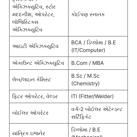
એક્ઝિક્યુટિવ, સ્ટોર
મદદનીશ, ઓપરેટર,
કોઈપણ સ્નાતક
લોજિસ્ટિક્સ
એક્ઝિક્યુટિવ
BCA / ડિપ્લોમા / B.E
આઇટી એક્ઝિક્યુટિવ
(IT/Computer)
એકાઉન્ટ એક્ઝિક્યુટિવ
B.Com / MBA
B.Sc / M.Sc
લેબ/લાઇન કેમિસ્ટ
(Chemistry)
ફિટર ઓપરેટર, વેલ્ડર
ITI (Fitter/Welder)
વર્ગ-2 બોઈલર એટેન્ડન્ટ
બોઈલર ઓપરેટર
સર્ટિફિકેટ
ડિપ્લોમા / B.E
યાંત્રિક ઇજનેર