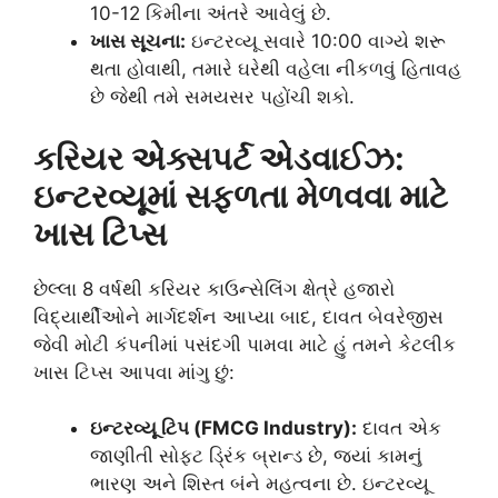
10-12 કિમીના અંતરે આવેલું છે.
ખાસ સૂચના:
ઇન્ટરવ્યૂ સવારે 10:00 વાગ્યે શરૂ
થતા હોવાથી, તમારે ઘરેથી વહેલા નીકળવું હિતાવહ
છે જેથી તમે સમયસર પહોંચી શકો.
કરિયર એક્સપર્ટ એડવાઈઝ:
ઇન્ટરવ્યૂમાં સફળતા મેળવવા માટે
ખાસ ટિપ્સ
છેલ્લા 8 વર્ષથી કરિયર કાઉન્સેલિંગ ક્ષેત્રે હજારો
વિદ્યાર્થીઓને માર્ગદર્શન આપ્યા બાદ, દાવત બેવરેજીસ
જેવી મોટી કંપનીમાં પસંદગી પામવા માટે હું તમને કેટલીક
ખાસ ટિપ્સ આપવા માંગુ છું:
ઇન્ટરવ્યૂ ટિપ (FMCG Industry):
દાવત એક
જાણીતી સોફ્ટ ડ્રિંક બ્રાન્ડ છે, જ્યાં કામનું
ભારણ અને શિસ્ત બંને મહત્વના છે. ઇન્ટરવ્યૂ