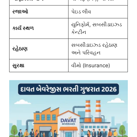
રજાઓ
પેઇડ લીવ
યુનિફોર્મ, સબસીડાઇઝ્ડ
કાર્ય સ્થળ
કેન્ટીન
સબસીડાઇઝ્ડ રહેઠાણ
રહેઠાણ
અને પરિવહન
સુરક્ષા
વીમો (Insurance)