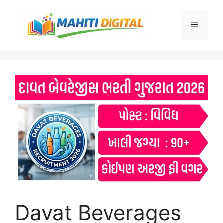
Skip
to
Menu
content
Davat Beverages