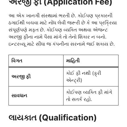
અરજી ફી (Application Fee)
આ એક ખાનગી સંસ્થામાં ભરતી છે. કોઈપણ પ્રકારની
ઠગાઈથી બચવા માટે નોંધ લેવી જરૂરી છે કે આ પ્રક્રિયા
સંપૂર્ણપણે મફત છે. કોઈપણ વ્યક્તિ અથવા એજન્ટ
અરજી ફીના નામે પૈસા માંગે તો તેનો શિકાર ન બનો.
ઇન્ટરવ્યૂ માટે સીધા જ કંપનીના સરનામે જઈ શકાય છે.
વિગત
માહિતી
કોઈ ફી નથી (ફ્રી
અરજી ફી
એન્ટ્રી)
કોઈપણ વ્યક્તિ ફી માંગે
સાવધાન
તો સતર્ક રહો.
લાયકાત (Qualification)