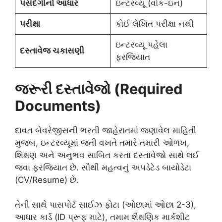
પસંદગીનો આધાર
ઇન્ટરવ્યૂ (વોક-ઇન)
પરીક્ષા
કોઈ લેખિત પરીક્ષા નથી
ઇન્ટરવ્યૂ પહેલા
દસ્તાવેજ ચકાસણી
ફરજિયાત
જરૂરી દસ્તાવેજો (Required
Documents)
દાવત બેવરેજીસની ભરતી જાહેરાતમાં જણાવેલ માહિતી
મુજબ, ઇન્ટરવ્યૂમાં જતી વખતે તમારે તમારી ઓળખ,
શિક્ષણ અને અનુભવ સાબિત કરતા દસ્તાવેજો સાથે લઈ
જવા ફરજિયાત છે. સૌથી મહત્વનું અપડેટેડ બાયોડેટા
(CV/Resume) છે.
તેની સાથે પાસપોર્ટ સાઈઝ ફોટા (ઓછામાં ઓછા 2-3),
આધાર કાર્ડ (ID પ્રૂફ માટે), તમામ શૈક્ષણિક માર્કશીટ