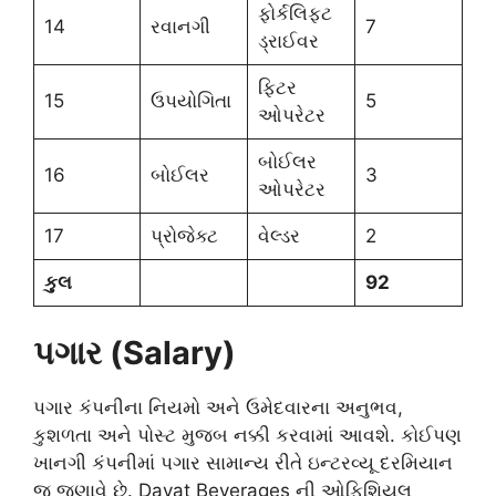
ફોર્કલિફ્ટ
14
રવાનગી
7
ડ્રાઈવર
ફિટર
15
ઉપયોગિતા
5
ઓપરેટર
બોઈલર
16
બોઈલર
3
ઓપરેટર
17
પ્રોજેક્ટ
વેલ્ડર
2
કુલ
92
પગાર (Salary)
પગાર કંપનીના નિયમો અને ઉમેદવારના અનુભવ,
કુશળતા અને પોસ્ટ મુજબ નક્કી કરવામાં આવશે. કોઈપણ
ખાનગી કંપનીમાં પગાર સામાન્ય રીતે ઇન્ટરવ્યૂ દરમિયાન
જ જણાવે છે. Davat Beverages ની ઓફિશિયલ