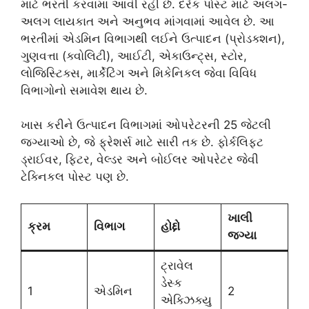
માટે ભરતી કરવામાં આવી રહી છે. દરેક પોસ્ટ માટે અલગ-
અલગ લાયકાત અને અનુભવ માંગવામાં આવેલ છે. આ
ભરતીમાં એડમિન વિભાગથી લઈને ઉત્પાદન (પ્રોડક્શન),
ગુણવત્તા (ક્વોલિટી), આઈટી, એકાઉન્ટ્સ, સ્ટોર,
લોજિસ્ટિક્સ, માર્કેટિંગ અને મિકેનિકલ જેવા વિવિધ
વિભાગોનો સમાવેશ થાય છે.
ખાસ કરીને ઉત્પાદન વિભાગમાં ઓપરેટરની 25 જેટલી
જગ્યાઓ છે, જે ફ્રેશર્સ માટે સારી તક છે. ફોર્કલિફ્ટ
ડ્રાઈવર, ફિટર, વેલ્ડર અને બોઈલર ઓપરેટર જેવી
ટેક્નિકલ પોસ્ટ પણ છે.
ખાલી
ક્રમ
વિભાગ
હોદ્દો
જગ્યા
ટ્રાવેલ
ડેસ્ક
1
એડમિન
2
એક્ઝિક્યુ