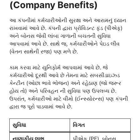
(Company Benefits)
આ કંપનીમાં કર્મચારીઓની સુરક્ષા અને આરામનું ધ્યાન
રાખવામાં આવે છે. કંપની દ્વારા પ્રોવિડન્ટ ફંડ (પીએફ)
અને બોનસ જેવી લાંબા ગાળાની બચતની સુવિધા
આપવામાં આવે છે. સાથે જ, કર્મચારીઓને પેઇડ લીવ
(વેતન સાથેની રજા) પણ મળે છે.
કામ કરવા માટે યુનિફોર્મ આપવામાં આવે છે. જે
કર્મચારીઓ દૂરથી આવે છે તેમના માટે સબસીડાઇઝ્ડ
કેન્ટીન (ઓછા ભાવે ભોજન) અને રહેઠાણ (જો જરૂર
હોય તો) અને પરિવહન ની સુવિધા પણ ઉપલબ્ધ છે.
ઉપરાંત, કર્મચારીઓ માટે વીમો (ઈન્સ્યોરન્સ) પણ કંપની
દ્વારા જ પૂરો પાડવામાં આવે છે.
સુવિધા
વિગત
નાણાકીય લાભ
પીએફ (PF), બોનસ