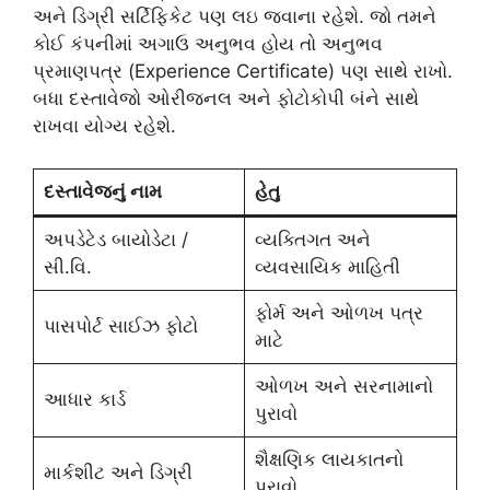
અને ડિગ્રી સર્ટિફિકેટ પણ લઇ જવાના રહેશે. જો તમને
કોઈ કંપનીમાં અગાઉ અનુભવ હોય તો અનુભવ
પ્રમાણપત્ર (Experience Certificate) પણ સાથે રાખો.
બધા દસ્તાવેજો ઓરીજનલ અને ફોટોકોપી બંને સાથે
રાખવા યોગ્ય રહેશે.
દસ્તાવેજનું નામ
હેતુ
અપડેટેડ બાયોડેટા /
વ્યક્તિગત અને
સી.વિ.
વ્યવસાયિક માહિતી
ફોર્મ અને ઓળખ પત્ર
પાસપોર્ટ સાઈઝ ફોટો
માટે
ઓળખ અને સરનામાનો
આધાર કાર્ડ
પુરાવો
શૈક્ષણિક લાયકાતનો
માર્કશીટ અને ડિગ્રી
પુરાવો