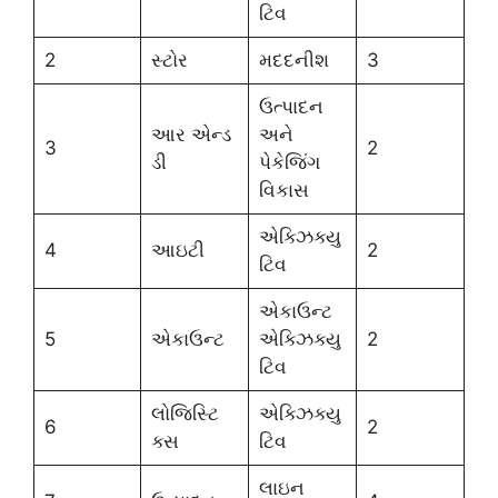
ટિવ
2
સ્ટોર
મદદનીશ
3
ઉત્પાદન
આર એન્ડ
અને
3
2
ડી
પેકેજિંગ
વિકાસ
એક્ઝિક્યુ
4
આઇટી
2
ટિવ
એકાઉન્ટ
5
એકાઉન્ટ
એક્ઝિક્યુ
2
ટિવ
લોજિસ્ટિ
એક્ઝિક્યુ
6
2
ક્સ
ટિવ
લાઇન