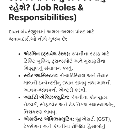
રહેશે? (Job Roles &
Responsibilities)
દાવત બેવરેજીસમાં અલગ-અલગ પોસ્ટ માટે
જવાબદારીઓ નીચે મુજબ છે:
એડમિન (ટ્રાવેલ ડેસ્ક):
કંપનીના સ્ટાફ માટે
ટિકિટ બુકિંગ, ટ્રાન્સપોર્ટ અને મુસાફરીના
શિડ્યુલનું સંચાલન કરવું.
સ્ટોર આસિસ્ટન્ટ:
રો-મટિરિયલ અને તૈયાર
માલની ઇન્વેન્ટરીનું ધ્યાન રાખવું તથા માલની
આવક-જાવકની એન્ટ્રી કરવી.
આઈટી એક્ઝિક્યુટિવ:
કંપનીના કોમ્પ્યુટર
નેટવર્ક, સોફ્ટવેર અને ટેકનિકલ સમસ્યાઓનું
નિરાકરણ લાવવું.
એકાઉન્ટ એક્ઝિક્યુટિવ:
જીએસટી (GST),
ટેક્સેશન અને કંપનીના રોજિંદા હિસાબોનું