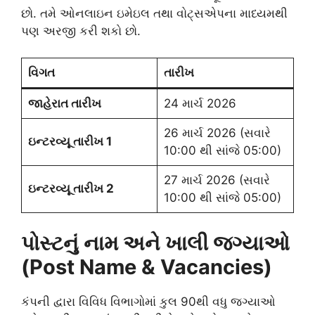
છો. તમે ઓનલાઇન ઇમેઇલ તથા વોટ્સએપના માધ્યમથી
પણ અરજી કરી શકો છો.
વિગત
તારીખ
જાહેરાત તારીખ
24 માર્ચ 2026
26 માર્ચ 2026 (સવારે
ઇન્ટરવ્યૂ તારીખ 1
10:00 થી સાંજે 05:00)
27 માર્ચ 2026 (સવારે
ઇન્ટરવ્યૂ તારીખ 2
10:00 થી સાંજે 05:00)
પોસ્ટનું નામ અને ખાલી જગ્યાઓ
(Post Name & Vacancies)
કંપની દ્વારા વિવિધ વિભાગોમાં કુલ 90થી વધુ જગ્યાઓ