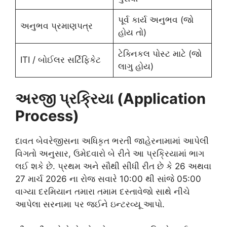
પૂર્વ કાર્ય અનુભવ (જો
અનુભવ પ્રમાણપત્ર
હોય તો)
ટેક્નિકલ પોસ્ટ માટે (જો
ITI / બોઈલર સર્ટિફિકેટ
લાગુ હોય)
અરજી પ્રક્રિયા (Application
Process)
દાવત બેવરેજીસના અધિકૃત ભરતી જાહેરનામામાં આપેલી
વિગતો અનુસાર, ઉમેદવારો બે રીતે આ પ્રક્રિયામાં ભાગ
લઈ શકે છે. પ્રથમ અને સૌથી સીધી રીત છે કે 26 અથવા
27 માર્ચ 2026 ના રોજ સવારે 10:00 થી સાંજે 05:00
વાગ્યા દરમિયાન તમારા તમામ દસ્તાવેજો સાથે નીચે
આપેલા સરનામા પર જઈને ઇન્ટરવ્યૂ આપો.