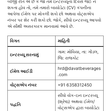
બીજી રીત એ છે કે જો તમે ઇન્ટરવ્યૂના દિવસે જઈ ન
શકતા હોવ તો, તમે તમારો બાયોડેટા (CV) કંપનીના
આપેલા ઈમેલ પર મોકલી શકો છો અથવા વોટ્સએપ
નંબર પર શેર કરી શકો છો. જોકે, સીધો ઇન્ટરવ્યૂ આપવો
એ સૌથી અસરકારક માનવામાં આવે છે.
વિગત
માહિતી
ગામ: મોવિયા, તા: ગોંડલ,
ઇન્ટરવ્યૂ સરનામું
જિ: રાજકોટ
hrd@davatbeverages
ઈમેલ આઈડી
.com
વોટ્સએપ નંબર
+91 6358312450
સીધો વોક-ઇન ઇન્ટરવ્યૂ
(શ્રેષ્ઠ) અથવા ઈમેલ/
પદ્ધતિ
વોટ્સએપ દ્વારા બાયોડેટા