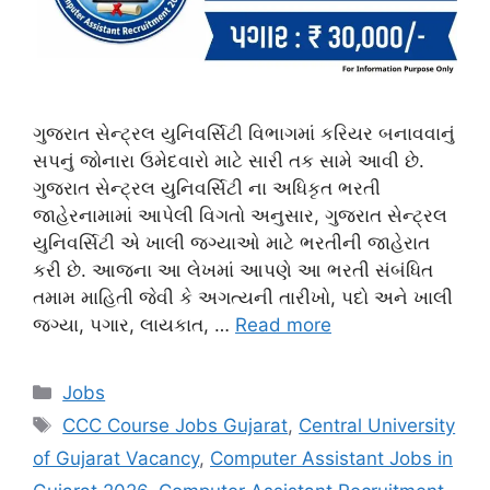
ગુજરાત સેન્ટ્રલ યુનિવર્સિટી વિભાગમાં કરિયર બનાવવાનું
સપનું જોનારા ઉમેદવારો માટે સારી તક સામે આવી છે.
ગુજરાત સેન્ટ્રલ યુનિવર્સિટી ના અધિકૃત ભરતી
જાહેરનામામાં આપેલી વિગતો અનુસાર, ગુજરાત સેન્ટ્રલ
યુનિવર્સિટી એ ખાલી જગ્યાઓ માટે ભરતીની જાહેરાત
કરી છે. આજના આ લેખમાં આપણે આ ભરતી સંબંધિત
તમામ માહિતી જેવી કે અગત્યની તારીખો, પદો અને ખાલી
જગ્યા, પગાર, લાયકાત, …
Read more
Categories
Jobs
Tags
CCC Course Jobs Gujarat
,
Central University
of Gujarat Vacancy
,
Computer Assistant Jobs in