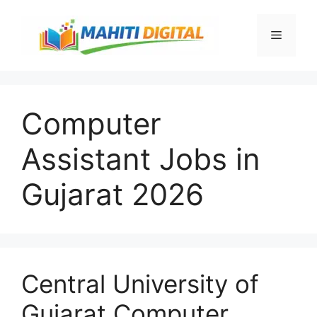
Skip
to
Menu
content
Computer
Assistant Jobs in
Gujarat 2026
Central University of
Gujarat Computer