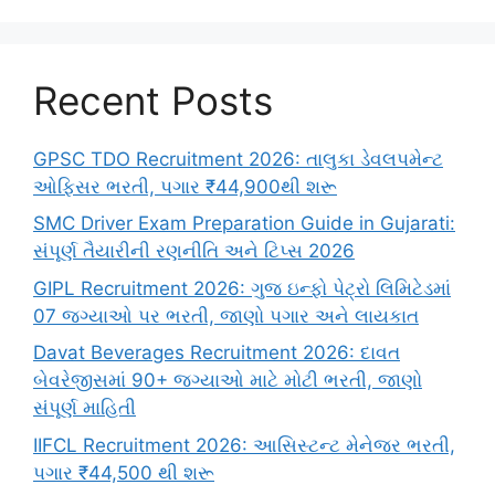
Recent Posts
GPSC TDO Recruitment 2026: તાલુકા ડેવલપમેન્ટ
ઓફિસર ભરતી, પગાર ₹44,900થી શરૂ
SMC Driver Exam Preparation Guide in Gujarati:
સંપૂર્ણ તૈયારીની રણનીતિ અને ટિપ્સ 2026
GIPL Recruitment 2026: ગુજ ઇન્ફો પેટ્રો લિમિટેડમાં
07 જગ્યાઓ પર ભરતી, જાણો પગાર અને લાયકાત
Davat Beverages Recruitment 2026: દાવત
બેવરેજીસમાં 90+ જગ્યાઓ માટે મોટી ભરતી, જાણો
સંપૂર્ણ માહિતી
IIFCL Recruitment 2026: આસિસ્ટન્ટ મેનેજર ભરતી,
પગાર ₹44,500 થી શરૂ