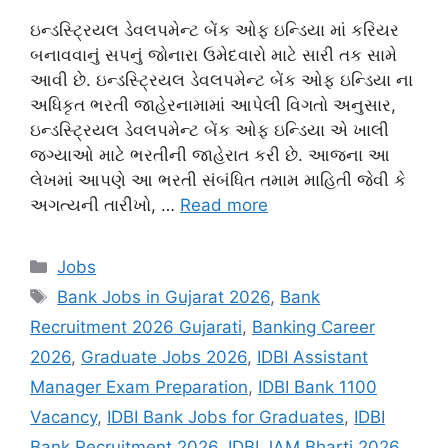
ઇન્ડસ્ટ્રિયલ ડેવલપમેન્ટ બેંક ઓફ ઇન્ડિયા માં કરિયર
બનાવવાનું સપનું જોનારા ઉમેદવારો માટે સારી તક સામે
આવી છે. ઇન્ડસ્ટ્રિયલ ડેવલપમેન્ટ બેંક ઓફ ઇન્ડિયા ના
અધિકૃત ભરતી જાહેરનામામાં આપેલી વિગતો અનુસાર,
ઇન્ડસ્ટ્રિયલ ડેવલપમેન્ટ બેંક ઓફ ઇન્ડિયા એ ખાલી
જગ્યાઓ માટે ભરતીની જાહેરાત કરી છે. આજના આ
લેખમાં આપણે આ ભરતી સંબંધિત તમામ માહિતી જેવી કે
અગત્યની તારીખો, …
Read more
Categories
Jobs
Tags
Bank Jobs in Gujarat 2026
,
Bank
Recruitment 2026 Gujarati
,
Banking Career
2026
,
Graduate Jobs 2026
,
IDBI Assistant
Manager Exam Preparation
,
IDBI Bank 1100
Vacancy
,
IDBI Bank Jobs for Graduates
,
IDBI
Bank Recruitment 2026
,
IDBI JAM Bharti 2026
,