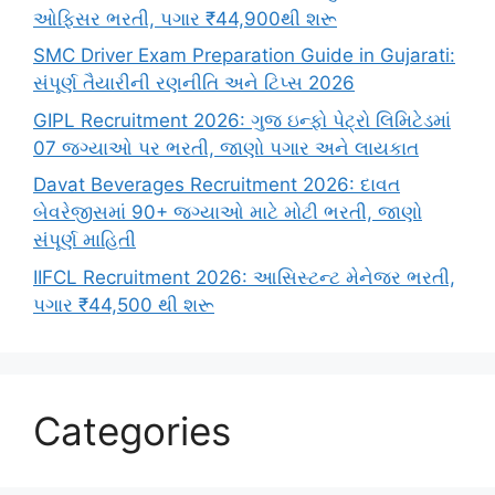
ઓફિસર ભરતી, પગાર ₹44,900થી શરૂ
SMC Driver Exam Preparation Guide in Gujarati:
સંપૂર્ણ તૈયારીની રણનીતિ અને ટિપ્સ 2026
GIPL Recruitment 2026: ગુજ ઇન્ફો પેટ્રો લિમિટેડમાં
07 જગ્યાઓ પર ભરતી, જાણો પગાર અને લાયકાત
Davat Beverages Recruitment 2026: દાવત
બેવરેજીસમાં 90+ જગ્યાઓ માટે મોટી ભરતી, જાણો
સંપૂર્ણ માહિતી
IIFCL Recruitment 2026: આસિસ્ટન્ટ મેનેજર ભરતી,
પગાર ₹44,500 થી શરૂ
Categories