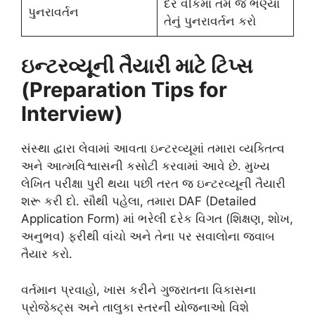
દર વીકમાં તમે જે ભણ્યા
પુનરાવર્તન
તેનું પુનરાવર્તન કરો
ઇન્ટરવ્યૂની તૈયારી માટે ટિપ્સ
(Preparation Tips for
Interview)
સંસ્થા દ્વારા લેવામાં આવતા ઇન્ટરવ્યૂમાં તમારા વ્યક્તિત્વ
અને આત્મવિશ્વાસની કસોટી કરવામાં આવે છે. મુખ્ય
લેખિત પરીક્ષા પુરી થયા પછી તરત જ ઇન્ટરવ્યૂની તૈયારી
શરૂ કરી દો. સૌથી પહેલા, તમારા DAF (Detailed
Application Form) માં ભરેલી દરેક વિગત (શિક્ષણ, શોખ,
અનુભવ) ફરીથી વાંચો અને તેના પર સવાલોના જવાબ
તૈયાર કરો.
વર્તમાન પ્રવાહો, ખાસ કરીને ગુજરાતના વિકાસના
પ્રોજેક્ટ્સ અને તાલુકા સ્તરની યોજનાઓ વિશે