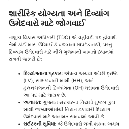
શારીરિક યોગ્યતા અને દિવ્યાંગ
ઉમેદવારો માટે જોગવાઈ
તાલુકા વિકાસ અધિકારી (TDO) એ વહીવટી પદ હોવાથી
તેમાં કોઈ ખાસ ઊંચાઈ કે વજનના માપદંડ નથી, પરંતુ
દિવ્યાંગ ઉમેદવારો માટે નીચે મુજબની બાબતો ધ્યાનમાં
રાખવી જરૂરી છે:
દિવ્યાંગતાના પ્રકાર:
અંધત્વ અથવા ઓછી દ્રષ્ટિ
(LV), સાંભળવાની ખામી (HH), અને
હલનચલનની દિવ્યાંગતા (OH) ધરાવતા ઉમેદવારો
આ પદ માટે લાયક છે.
અનામત:
ગુજરાત સરકારના નિયમો મુજબ કુલ
ખાલી જગ્યાઓમાંથી નિયત ટકાવારી દિવ્યાંગ
ઉમેદવારો માટે અનામત રાખવામાં આવી છે.
રાઈટરની સુવિધા:
જે ઉમેદવારો લખી શકવા અક્ષમ