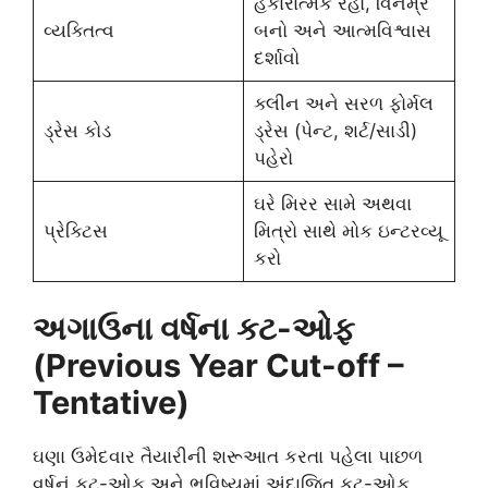
હકારાત્મક રહો, વિનમ્ર
વ્યક્તિત્વ
બનો અને આત્મવિશ્વાસ
દર્શાવો
ક્લીન અને સરળ ફોર્મલ
ડ્રેસ કોડ
ડ્રેસ (પેન્ટ, શર્ટ/સાડી)
પહેરો
ઘરે મિરર સામે અથવા
પ્રેક્ટિસ
મિત્રો સાથે મોક ઇન્ટરવ્યૂ
કરો
અગાઉના વર્ષના કટ-ઓફ
(Previous Year Cut-off –
Tentative)
ઘણા ઉમેદવાર તૈયારીની શરૂઆત કરતા પહેલા પાછળ
વર્ષનું કટ-ઓફ અને ભવિષ્યમાં અંદાજિત કટ-ઓફ