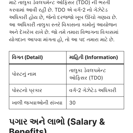
માટે તાલુકા ડેવલપમેન્ટ ઓફિસર (TDO) ની ભરતી
કરવામાં આવી રહી છે. TDO એ વર્ગ-2 નો ગેઝેટેડ
અધિકારી હોય છે, જેનો દરજ્જો ખૂબ ઊંચો ગણાય છે.
આ અધિકારી તાલુકા સ્તરે વિકાસના કામોનું આયોજન
અને દેખરેખ રાખે છે. જો તમે તમારા વિભાગના વિકાસમાં
યોગદાન આપવા માંગતા હો, તો આ પદ તમારા માટે છે.
વિગત (Detail)
માહિતી (Information)
તાલુકા ડેવલપમેન્ટ
પોસ્ટનું નામ
ઓફિસર (TDO)
પોસ્ટનો પ્રકાર
વર્ગ-2 ગેઝેટેડ અધિકારી
ખાલી જગ્યાઓની સંખ્યા
30
પગાર અને લાભો (Salary &
Benefits)