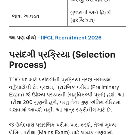
ગુજરાતી અને હિન્દી
ભાષા આવડત
(ફરજિયાત)
આ પણ વાંચો –
IIFCL Recruitment 2026
પસંદગી પ્રક્રિયા (Selection
Process)
TDO પદ માટે પસંદગીની પ્રક્રિયા ત્રણ તબક્કામાં
વહેંચાયેલી છે. પ્રથમ, પ્રારંભિક પરીક્ષા (Preliminary
Exam) જે ઉદ્દેશ્ય પ્રકારની (બહુવિકલ્પી પ્રશ્નો) હશે. આ
પરીક્ષા 200 ગુણની હશે, પરંતુ તેના ગુણ અંતિમ મેરિટમાં
ગણવામાં આવશે નહીં. આ માત્ર સ્ક્રીનીંગ માટે છે.
જે ઉમેદવારો પ્રારંભિક પરીક્ષા પાસ કરશે, તેઓ મુખ્ય
લેખિત પરીક્ષા (Mains Exam) માટે લાયક ગણવામાં