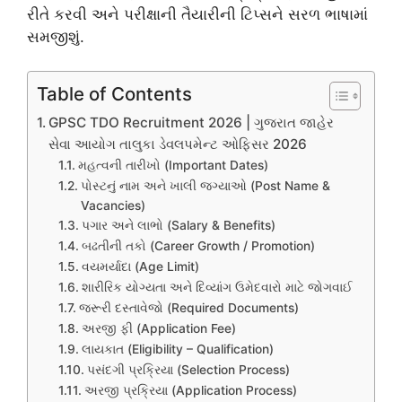
રીતે કરવી અને પરીક્ષાની તૈયારીની ટિપ્સને સરળ ભાષામાં
સમજીશું.
Table of Contents
GPSC TDO Recruitment 2026 | ગુજરાત જાહેર
સેવા આયોગ તાલુકા ડેવલપમેન્ટ ઓફિસર 2026
મહત્વની તારીખો (Important Dates)
પોસ્ટનું નામ અને ખાલી જગ્યાઓ (Post Name &
Vacancies)
પગાર અને લાભો (Salary & Benefits)
બઢતીની તકો (Career Growth / Promotion)
વયમર્યાદા (Age Limit)
શારીરિક યોગ્યતા અને દિવ્યાંગ ઉમેદવારો માટે જોગવાઈ
જરૂરી દસ્તાવેજો (Required Documents)
અરજી ફી (Application Fee)
લાયકાત (Eligibility – Qualification)
પસંદગી પ્રક્રિયા (Selection Process)
અરજી પ્રક્રિયા (Application Process)