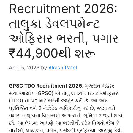
Recruitment 2026:
તાલુકા ડેવલપમેન્ટ
ઓફિસર ભરતી, પગાર
₹44,900થી શરૂ
April 5, 2026
by
Akash Patel
GPSC TDO Recruitment 2026
: ગુજરાત જાહેર
સેવા આયોગ (GPSC) એ તાલુકા ડેવલપમેન્ટ ઓફિસર
(TDO) ના પદ માટે ભરતી જાહેર કરી છે. આ એક
પ્રતિષ્ઠિત વર્ગ-2 ગેઝેટેડ અધિકારીનું પદ છે, જ્યાં તમે
તમારા તાલુકાના વિકાસમાં અગત્યની ભૂમિકા ભજવી શકો
છો. આ લેખમાં આપણે આ ભરતીની દરેક વિગતો જેમ કે
તારીખો, લાયકાત, પગાર, પસંદગી પ્રક્રિયા, અરજી કેવી