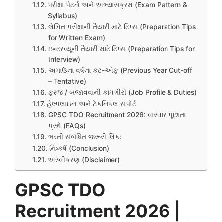
પરીક્ષા પેટર્ન અને અભ્યાસક્રમ (Exam Pattern &
Syllabus)
લેખિત પરીક્ષાની તૈયારી માટે ટિપ્સ (Preparation Tips
for Written Exam)
ઇન્ટરવ્યૂની તૈયારી માટે ટિપ્સ (Preparation Tips for
Interview)
અગાઉના વર્ષના કટ-ઓફ (Previous Year Cut-off
– Tentative)
ફરજ / બજાવવાની કામગીરી (Job Profile & Duties)
હેલ્પલાઇન અને ટેકનિકલ સપોર્ટ
GPSC TDO Recruitment 2026: વારંવાર પૂછાતા
પ્રશ્નો (FAQs)
ભરતી સંબંધિત જરૂરી લિંક:
નિષ્કર્ષ (Conclusion)
અસ્વીકરણ (Disclaimer)
GPSC TDO
Recruitment 2026 |