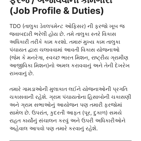
(Job Profile & Duties)
TDO (તાલુકા ડેવલપમેન્ટ ઓફિસર) ની ફરજો ખૂબ જ
જવાબદારી ભરેલી હોય છે. તમે તાલુકા સ્તરે વિકાસ
અધિકારી તરીકે કામ કરશો. તમારું મુખ્ય કામ તાલુકા
પંચાયત દ્વારા ચલાવવામાં આવતી વિકાસ યોજનાઓ
(જેમ કે મનરેગા, સ્વચ્છ ભારત મિશન, રાષ્ટ્રીય ગ્રામીણ
આજીવિકા મિશન)નો અમલ કરાવવાનું અને તેની દેખરેખ
રાખવાનું છે.
તમારે ગામડાઓની મુલાકાત લઈને યોજનાઓની પ્રગતિ
ચકાસવાની રહેશે. ગ્રામ પંચાયતોના હિસાબોની ચકાસણી
અને ગ્રામ સભાઓનું આયોજન પણ તમારી ફરજોમાં
સામેલ છે. ઉપરાંત, કુદરતી આફત (પૂર, દુકાળ) સમયે
રાહત કાર્યોનું સંચાલન કરવું અને ઉપરી અધિકારીઓને
અહેવાલ આપવો પણ તમારે કરવાનું રહેશે.