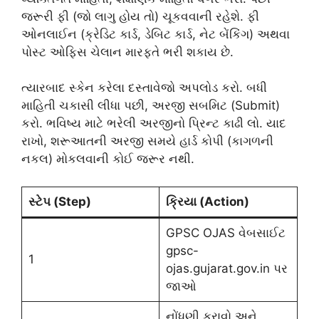
જરૂરી ફી (જો લાગુ હોય તો) ચૂકવવાની રહેશે. ફી
ઓનલાઈન (ક્રેડિટ કાર્ડ, ડેબિટ કાર્ડ, નેટ બેંકિંગ) અથવા
પોસ્ટ ઓફિસ ચેલાન મારફતે ભરી શકાય છે.
ત્યારબાદ સ્કેન કરેલા દસ્તાવેજો અપલોડ કરો. બધી
માહિતી ચકાસી લીધા પછી, અરજી સબમિટ (Submit)
કરો. ભવિષ્ય માટે ભરેલી અરજીનો પ્રિન્ટ કાઢી લો. યાદ
રાખો, શરૂઆતની અરજી સમયે હાર્ડ કોપી (કાગળની
નકલ) મોકલવાની કોઈ જરૂર નથી.
સ્ટેપ (Step)
ક્રિયા (Action)
GPSC OJAS વેબસાઈટ
gpsc-
1
ojas.gujarat.gov.in પર
જાઓ
નોંધણી કરાવો અને