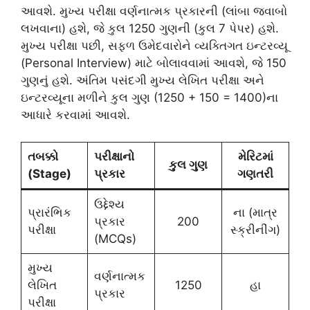
આવશે. મુખ્ય પરીક્ષા વર્ણનાત્મક પ્રકારની (લાંબા જવાબો
લખવાના) હશે, જે કુલ 1250 ગુણની (કુલ 7 પેપર) હશે.
મુખ્ય પરીક્ષા પછી, સફળ ઉમેદવારોને વ્યક્તિગત ઇન્ટરવ્યૂ
(Personal Interview) માટે બોલાવવામાં આવશે, જે 150
ગુણનું હશે. અંતિમ પસંદગી મુખ્ય લેખિત પરીક્ષા અને
ઇન્ટરવ્યૂના મળીને કુલ ગુણ (1250 + 150 = 1400)ના
આધારે કરવામાં આવશે.
તબક્કો
પરીક્ષાનો
મેરિટમાં
કુલ ગુણ
(Stage)
પ્રકાર
ગણતરી
ઉદ્દેશ્ય
પ્રારંભિક
ના (માત્ર
પ્રકાર
200
પરીક્ષા
સ્ક્રીનીંગ)
(MCQs)
મુખ્ય
વર્ણનાત્મક
લેખિત
1250
હા
પ્રકાર
પરીક્ષા