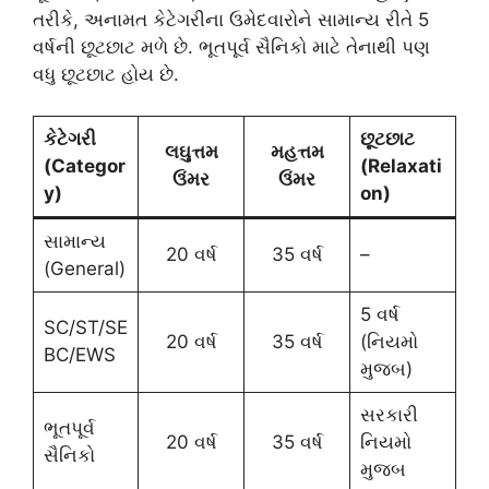
તરીકે, અનામત કેટેગરીના ઉમેદવારોને સામાન્ય રીતે 5
વર્ષની છૂટછાટ મળે છે. ભૂતપૂર્વ સૈનિકો માટે તેનાથી પણ
વધુ છૂટછાટ હોય છે.
કેટેગરી
છૂટછાટ
લઘુત્તમ
મહત્તમ
(Categor
(Relaxati
ઉંમર
ઉંમર
y)
on)
સામાન્ય
20 વર્ષ
35 વર્ષ
–
(General)
5 વર્ષ
SC/ST/SE
20 વર્ષ
35 વર્ષ
(નિયમો
BC/EWS
મુજબ)
સરકારી
ભૂતપૂર્વ
20 વર્ષ
35 વર્ષ
નિયમો
સૈનિકો
મુજબ