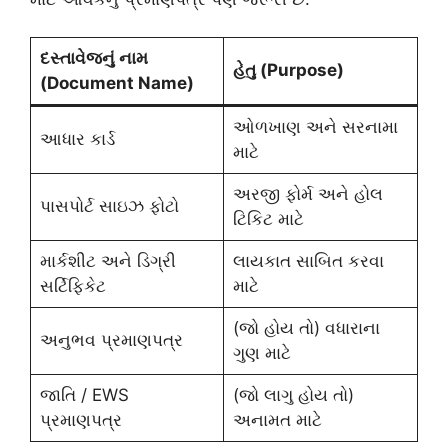
દસ્તાવેજનું નામ
હેતુ (Purpose)
(Document Name)
ઓળખાણ અને સરનામા
આધાર કાર્ડ
માટે
અરજી ફોર્મ અને હોલ
પાસપોર્ટ સાઇઝ ફોટો
ટિકિટ માટે
માર્કશીટ અને ડિગ્રી
લાયકાત સાબિત કરવા
સર્ટિફિકેટ
માટે
(જો હોય તો) વધારાના
અનુભવ પ્રમાણપત્ર
ગુણ માટે
જાતિ / EWS
(જો લાગુ હોય તો)
પ્રમાણપત્ર
અનામત માટે