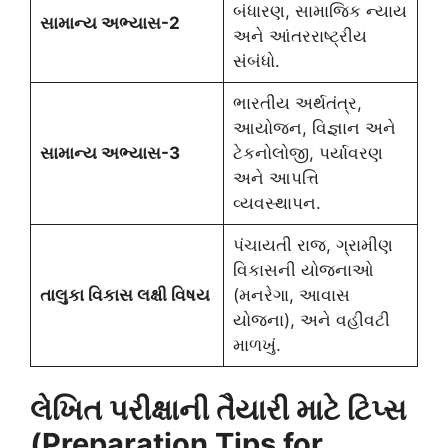
બંધારણ, સામાજિક ન્યાય
સામાન્ય અભ્યાસ-2
અને આંતરરાષ્ટ્રીય
સંબંધો.
ભારતીય અર્થતંત્ર,
આયોજન, વિજ્ઞાન અને
સામાન્ય અભ્યાસ-3
ટેકનોલોજી, પર્યાવરણ
અને આપત્તિ
વ્યવસ્થાપન.
પંચાયતી રાજ, ગ્રામીણ
વિકાસની યોજનાઓ
તાલુકા વિકાસ લક્ષી વિષય
(મનરેગા, આવાસ
યોજના), અને વહીવટી
માળખું.
લેખિત પરીક્ષાની તૈયારી માટે ટિપ્સ
(Preparation Tips for