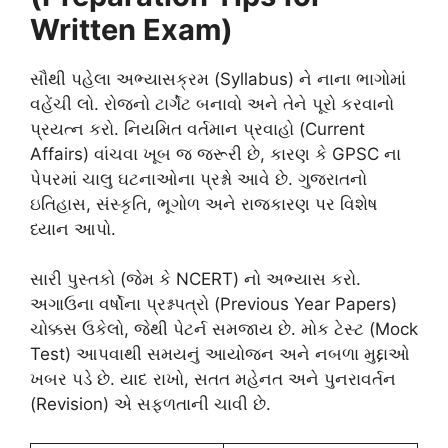
Written Exam)
સૌથી પહેલા અભ્યાસક્રમ (Syllabus) ને નાના ભાગોમાં
વહેંચી લો. રોજનો ટાર્ગેટ બનાવો અને તેને પૂરો કરવાનો
પ્રયત્ન કરો. નિયમિત વર્તમાન પ્રવાહો (Current
Affairs) વાંચવા ખૂબ જ જરૂરી છે, કારણ કે GPSC ના
પેપરમાં ચાલુ ઘટનાઓના પ્રશ્નો આવે છે. ગુજરાતનો
ઇતિહાસ, સંસ્કૃતિ, ભૂગોળ અને રાજકારણ પર વિશેષ
ધ્યાન આપો.
સારી પુસ્તકો (જેમ કે NCERT) નો અભ્યાસ કરો.
અગાઉના વર્ષોના પ્રશ્નપત્રો (Previous Year Papers)
ચોક્કસ ઉકેલો, જેથી પેટર્ન સમજાય છે. મોક ટેસ્ટ (Mock
Test) આપવાથી સમયનું આયોજન અને નબળા મુદ્દાઓ
ખબર પડે છે. યાદ રાખો, સતત મહેનત અને પુનરાવર્તન
(Revision) એ સફળતાની ચાવી છે.