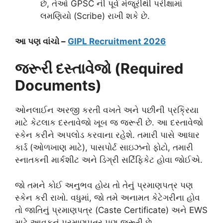
છે, તેઓ GPSC ની પૂર્વ મંજૂરીથી પરીક્ષામાં
લમણિયો (Scribe) રાખી શકે છે.
આ પણ વાંચો –
GIPL Recruitment 2026
જરૂરી દસ્તાવેજો (Required
Documents)
ઓનલાઈન અરજી કરતી વખતે અને પછીની પ્રક્રિયા
માટે કેટલાક દસ્તાવેજો ખૂબ જ જરૂરી છે. આ દસ્તાવેજો
સ્કેન કરીને અપલોડ કરવાના રહેશે. તમારી પાસે આધાર
કાર્ડ (ઓળખાણ માટે), પાસપોર્ટ સાઇઝનો ફોટો, તમારી
સ્નાતકની માર્કશીટ અને ડિગ્રી સર્ટિફિકેટ હોવા જોઈએ.
જો તમને કોઈ અનુભવ હોય તો તેનું પ્રમાણપત્ર પણ
સ્કેન કરી રાખો. વધુમાં, જો તમે અનામત કેટેગરીના હોવ
તો જાતિનું પ્રમાણપત્ર (Caste Certificate) અને EWS
માટે આવકનું પ્રમાણપત્ર પણ જરૂરી છે.