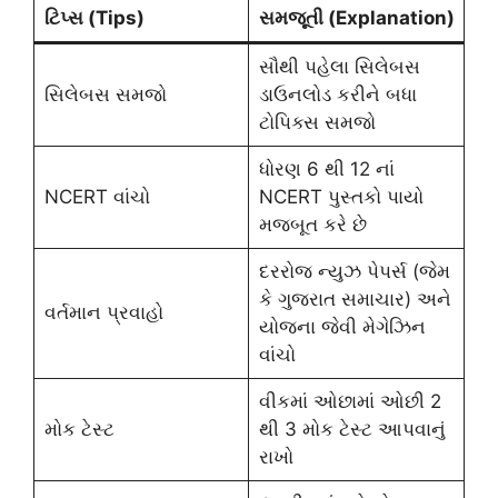
ટિપ્સ (Tips)
સમજૂતી (Explanation)
સૌથી પહેલા સિલેબસ
સિલેબસ સમજો
ડાઉનલોડ કરીને બધા
ટોપિક્સ સમજો
ધોરણ 6 થી 12 નાં
NCERT વાંચો
NCERT પુસ્તકો પાયો
મજબૂત કરે છે
દરરોજ ન્યુઝ પેપર્સ (જેમ
કે ગુજરાત સમાચાર) અને
વર્તમાન પ્રવાહો
યોજના જેવી મેગેઝિન
વાંચો
વીકમાં ઓછામાં ઓછી 2
મોક ટેસ્ટ
થી 3 મોક ટેસ્ટ આપવાનું
રાખો