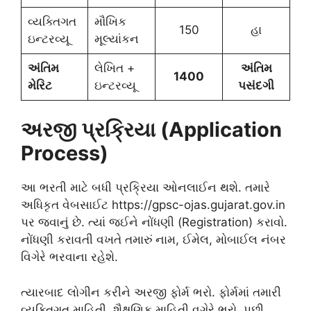
વ્યક્તિગત
મૌખિક
150
હા
ઇન્ટરવ્યૂ
મૂલ્યાંકન
અંતિમ
લેખિત +
અંતિમ
1400
મેરિટ
ઇન્ટરવ્યૂ
પસંદગી
અરજી પ્રક્રિયા (Application
Process)
આ ભરતી માટે બધી પ્રક્રિયા ઓનલાઈન થશે. તમારે
અધિકૃત વેબસાઈટ https://gpsc-ojas.gujarat.gov.in
પર જવાનું છે. ત્યાં જઈને નોંધણી (Registration) કરાવો.
નોંધણી કરાવતી વખતે તમારું નામ, ઈમેલ, મોબાઈલ નંબર
વિગેરે ભરવાના રહેશે.
ત્યારબાદ લોગીન કરીને અરજી ફોર્મ ભરો. ફોર્મમાં તમારી
વ્યક્તિગત માહિતી, શૈક્ષણિક માહિતી વગેરે ભરો. પછી