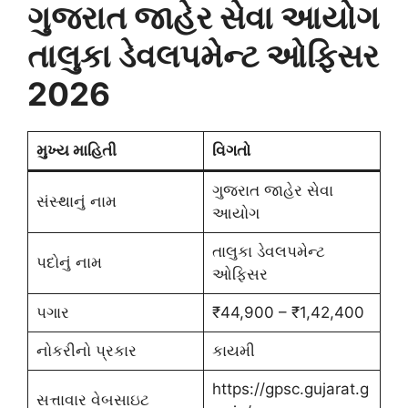
ગુજરાત જાહેર સેવા આયોગ
તાલુકા ડેવલપમેન્ટ ઓફિસર
2026
મુખ્ય માહિતી
વિગતો
ગુજરાત જાહેર સેવા
સંસ્થાનું નામ
આયોગ
તાલુકા ડેવલપમેન્ટ
પદોનું નામ
ઓફિસર
પગાર
₹44,900 – ₹1,42,400
નોકરીનો પ્રકાર
કાયમી
https://gpsc.gujarat.g
સત્તાવાર વેબસાઇટ