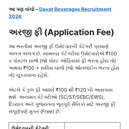
આ પણ વાંચો –
Davat Beverages Recruitment
2026
અરજી ફી (Application Fee)
આ ભરતીમાં અરજી ફી ઉમેદવારની કેટેગરી પ્રમાણે
અલગ અલગ છે. સામાન્ય કેટેગરીના ઉમેદવારોએ ₹100
+ પોસ્ટલ ચાર્જ (જો પોસ્ટ ઓફિસમાં ફી ભરતા હોય તો)
અથવા ₹100 + સર્વિસ ચાર્જ (જો ઓનલાઈન ભરતા હોય
તો) ચૂકવવાના રહેશે.
એટલે કે કુલ ફી આશરે ₹100 થી ₹120 ની આસપાસ
થશે. અનામત કેટેગરીઓ (SC/ST/SEBC/EWS),
દિવ્યાંગ અને ગુજરાતના ભૂતપૂર્વ સૈનિકો માટે અરજી ફી
સંપૂર્ણપણે મુક્ત (Free) છે.
ઉમેદવારની કેટેગરી