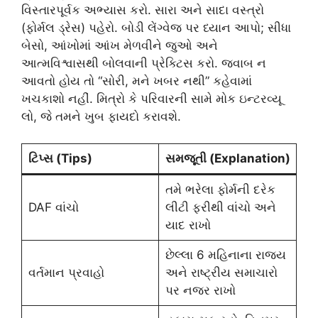
વિસ્તારપૂર્વક અભ્યાસ કરો. સારા અને સાદા વસ્ત્રો
(ફોર્મલ ડ્રેસ) પહેરો. બોડી લેંગ્વેજ પર ધ્યાન આપો; સીધા
બેસો, આંખોમાં આંખ મેળવીને જુઓ અને
આત્મવિશ્વાસથી બોલવાની પ્રેક્ટિસ કરો. જવાબ ન
આવતો હોય તો “સોરી, મને ખબર નથી” કહેવામાં
ખચકાશો નહીં. મિત્રો કે પરિવારની સામે મોક ઇન્ટરવ્યૂ
લો, જે તમને ખુબ ફાયદો કરાવશે.
ટિપ્સ (Tips)
સમજૂતી (Explanation)
તમે ભરેલા ફોર્મની દરેક
DAF વાંચો
લીટી ફરીથી વાંચો અને
યાદ રાખો
છેલ્લા 6 મહિનાના રાજ્ય
વર્તમાન પ્રવાહો
અને રાષ્ટ્રીય સમાચારો
પર નજર રાખો