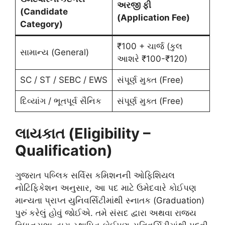
અરજી ફી
(Candidate
(Application Fee)
Category)
₹100 + ચાર્જ (કુલ
સામાન્ય (General)
આશરે ₹100-₹120)
SC / ST / SEBC / EWS
સંપૂર્ણ મુક્ત (Free)
દિવ્યાંગ / ભૂતપૂર્વ સૈનિક
સંપૂર્ણ મુક્ત (Free)
લાયકાત (Eligibility –
Qualification)
ગુજરાત પબ્લિક સર્વિસ કમિશનની ઓફિશિયલ
નોટિફિકેશન અનુસાર, આ પદ માટે ઉમેદવારે કોઈપણ
માન્યતા પ્રાપ્ત યુનિવર્સિટીમાંથી સ્નાતક (Graduation)
પુરું કરેલું હોવું જોઈએ. તમે સંસદ દ્વારા અથવા રાજ્ય