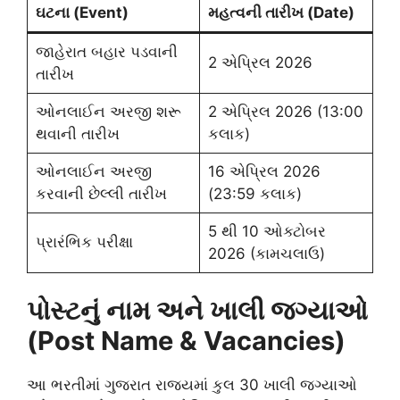
ઘટના (Event)
મહત્વની તારીખ (Date)
જાહેરાત બહાર પડવાની
2 એપ્રિલ 2026
તારીખ
ઓનલાઈન અરજી શરૂ
2 એપ્રિલ 2026 (13:00
થવાની તારીખ
કલાક)
ઓનલાઈન અરજી
16 એપ્રિલ 2026
કરવાની છેલ્લી તારીખ
(23:59 કલાક)
5 થી 10 ઓક્ટોબર
પ્રારંભિક પરીક્ષા
2026 (કામચલાઉ)
પોસ્ટનું નામ અને ખાલી જગ્યાઓ
(Post Name & Vacancies)
આ ભરતીમાં ગુજરાત રાજ્યમાં કુલ 30 ખાલી જગ્યાઓ