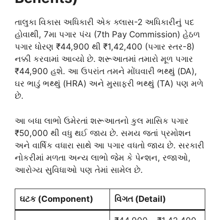
તાલુકા વિકાસ અધિકારી એક ક્લાસ-2 અધિકારીનું પદ
હોવાથી, 7મા પગાર પંચ (7th Pay Commission) હેઠળ
પગાર ધોરણ ₹44,900 થી ₹1,42,400 (પગાર સ્તર-8)
નક્કી કરવામાં આવ્યો છે. શરૂઆતમાં તમારો મૂળ પગાર
₹44,900 હશે. આ ઉપરાંત તમને મોંઘવારી ભથ્થું (DA),
ઘર ભાડું ભથ્થું (HRA) અને મુસાફરી ભથ્થું (TA) પણ મળે
છે.
આ બધા લાભો ઉમેરતાં શરૂઆતનો કુલ માસિક પગાર
₹50,000 થી વધુ થઈ જાય છે. સમય જતાં પ્રમોશન
અને વાર્ષિક વધારા સાથે આ પગાર વધતો જાય છે. સરકારી
નોકરીમાં મળતા અન્ય લાભો જેમ કે પેન્શન, રજાઓ,
આરોગ્ય સુવિધાઓ પણ તેમાં સામેલ છે.
ઘટક (Component)
વિગત (Detail)