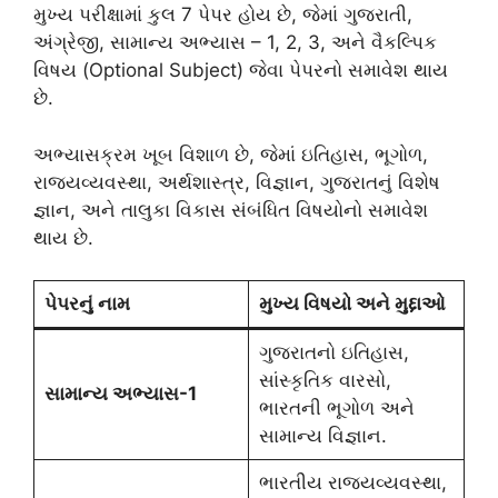
મુખ્ય પરીક્ષામાં કુલ 7 પેપર હોય છે, જેમાં ગુજરાતી,
અંગ્રેજી, સામાન્ય અભ્યાસ – 1, 2, 3, અને વૈકલ્પિક
વિષય (Optional Subject) જેવા પેપરનો સમાવેશ થાય
છે.
અભ્યાસક્રમ ખૂબ વિશાળ છે, જેમાં ઇતિહાસ, ભૂગોળ,
રાજ્યવ્યવસ્થા, અર્થશાસ્ત્ર, વિજ્ઞાન, ગુજરાતનું વિશેષ
જ્ઞાન, અને તાલુકા વિકાસ સંબંધિત વિષયોનો સમાવેશ
થાય છે.
પેપરનું નામ
મુખ્ય વિષયો અને મુદ્દાઓ
ગુજરાતનો ઇતિહાસ,
સાંસ્કૃતિક વારસો,
સામાન્ય અભ્યાસ-1
ભારતની ભૂગોળ અને
સામાન્ય વિજ્ઞાન.
ભારતીય રાજ્યવ્યવસ્થા,