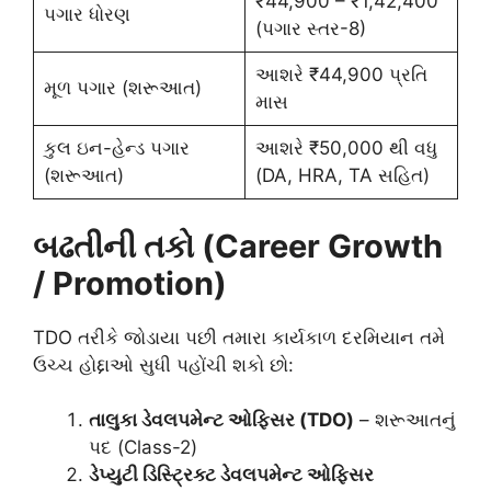
₹44,900 – ₹1,42,400
પગાર ધોરણ
(પગાર સ્તર-8)
આશરે ₹44,900 પ્રતિ
મૂળ પગાર (શરૂઆત)
માસ
કુલ ઇન-હેન્ડ પગાર
આશરે ₹50,000 થી વધુ
(શરૂઆત)
(DA, HRA, TA સહિત)
બઢતીની તકો (Career Growth
/ Promotion)
TDO તરીકે જોડાયા પછી તમારા કાર્યકાળ દરમિયાન તમે
ઉચ્ચ હોદ્દાઓ સુધી પહોંચી શકો છો:
તાલુકા ડેવલપમેન્ટ ઓફિસર (TDO)
– શરૂઆતનું
પદ (Class-2)
ડેપ્યુટી ડિસ્ટ્રિક્ટ ડેવલપમેન્ટ ઓફિસર