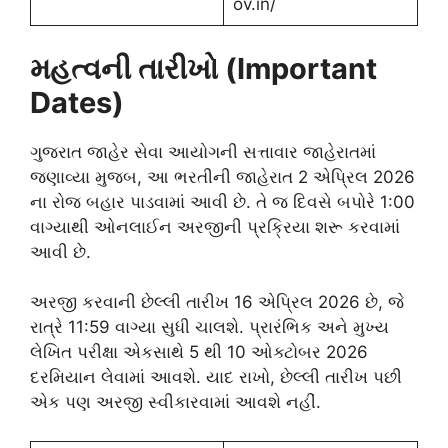
ov.in/
મહત્વની તારીખો (Important
Dates)
ગુજરાત જાહેર સેવા આયોગની સત્તાવાર જાહેરાતમાં
જણાવ્યા મુજબ, આ ભરતીની જાહેરાત 2 એપ્રિલ 2026
ના રોજ બહાર પાડવામાં આવી છે. તે જ દિવસે બપોરે 1:00
વાગ્યાથી ઓનલાઈન અરજીની પ્રક્રિયા શરૂ કરવામાં
આવી છે.
અરજી કરવાની છેલ્લી તારીખ 16 એપ્રિલ 2026 છે, જે
રાત્રે 11:59 વાગ્યા સુધી ચાલશે. પ્રારંભિક અને મુખ્ય
લેખિત પરીક્ષા એકસાથે 5 થી 10 ઓક્ટોબર 2026
દરમિયાન લેવામાં આવશે. યાદ રાખો, છેલ્લી તારીખ પછી
એક પણ અરજી સ્વીકારવામાં આવશે નહીં.