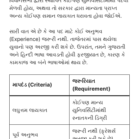
વિધાનસભા દ્વારા સ્થાપિત કોઈપણ યુનિવર્સિટીમાંથી પદવી
મેળવી હોય, અથવા તો સરકાર દ્વારા માન્યતા પ્રાપ્ત
અન્ય કોઈપણ સમાન લાયકાત ધરાવતા હોવા જોઈએ.
સારી વાત એ છે કે આ પદ માટે કોઈ અનુભવ
(Experience) જરૂરી નથી. તાજેતરમાં પાસ થયેલા
યુવાનો પણ અરજી કરી શકે છે. ઉપરાંત, તમને ગુજરાતી
અને હિન્દી ભાષા આવડતી હોવી ફરજીયાત છે, કારણ કે
કામકાજ આ બંને ભાષાઓમાં થાય છે.
જરૂરિયાત
માપદંડ (Criteria)
(Requirement)
કોઈપણ માન્ય
લઘુત્તમ લાયકાત
યુનિવર્સિટીમાંથી
સ્નાતકની ડિગ્રી
જરૂરી નથી (ફ્રેશર્સ
પૂર્વ અનુભવ
અરજી કરી શકે છે)