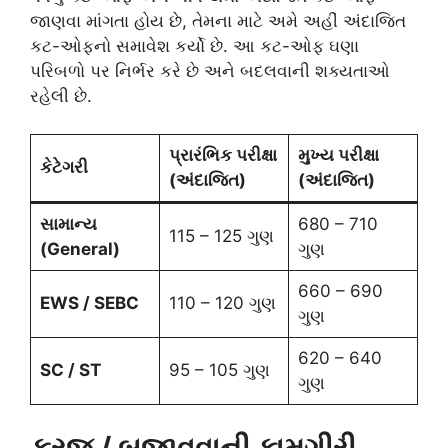
જાણવા માંગતા હોય છે, તેમના માટે અમે અહીં અંદાજિત
કટ-ઓફનો સમાવેશ કર્યો છે. આ કટ-ઓફ ઘણા
પરિબળો પર નિર્ભર કરે છે અને બદલવાની શક્યતાઓ
રહેલી છે.
પ્રારંભિક પરીક્ષા
મુખ્ય પરીક્ષા
કેટેગરી
(અંદાજિત)
(અંદાજિત)
સામાન્ય
680 – 710
115 – 125 ગુણ
(General)
ગુણ
660 – 690
EWS / SEBC
110 – 120 ગુણ
ગુણ
620 – 640
SC / ST
95 – 105 ગુણ
ગુણ
ફરજ / બજાવવાની કામગીરી