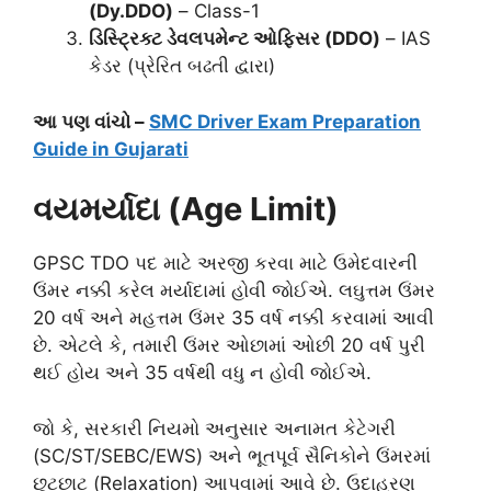
(Dy.DDO)
– Class-1
ડિસ્ટ્રિક્ટ ડેવલપમેન્ટ ઓફિસર (DDO)
– IAS
કેડર (પ્રેરિત બઢતી દ્વારા)
આ પણ વાંચો –
SMC Driver Exam Preparation
Guide in Gujarati
વયમર્યાદા (Age Limit)
GPSC TDO પદ માટે અરજી કરવા માટે ઉમેદવારની
ઉંમર નક્કી કરેલ મર્યાદામાં હોવી જોઈએ. લઘુત્તમ ઉંમર
20 વર્ષ અને મહત્તમ ઉંમર 35 વર્ષ નક્કી કરવામાં આવી
છે. એટલે કે, તમારી ઉંમર ઓછામાં ઓછી 20 વર્ષ પુરી
થઈ હોય અને 35 વર્ષથી વધુ ન હોવી જોઈએ.
જો કે, સરકારી નિયમો અનુસાર અનામત કેટેગરી
(SC/ST/SEBC/EWS) અને ભૂતપૂર્વ સૈનિકોને ઉંમરમાં
છૂટછાટ (Relaxation) આપવામાં આવે છે. ઉદાહરણ