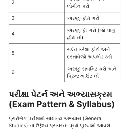
2
લોગીન કરો
3
અરજી ફોર્મ ભરો
અરજી ફી ભરો (જો લાગુ
4
હોય તો)
સ્કેન કરેલા ફોટો અને
5
દસ્તાવેજો અપલોડ કરો
અરજી સબમિટ કરો અને
6
પ્રિન્ટઆઉટ લો
પરીક્ષા પેટર્ન અને અભ્યાસક્રમ
(Exam Pattern & Syllabus)
પ્રારંભિક પરીક્ષામાં સામાન્ય અભ્યાસ (General
Studies) ના ઉદ્દેશ્ય પ્રકારના પ્રશ્નો પૂછવામાં આવશે.