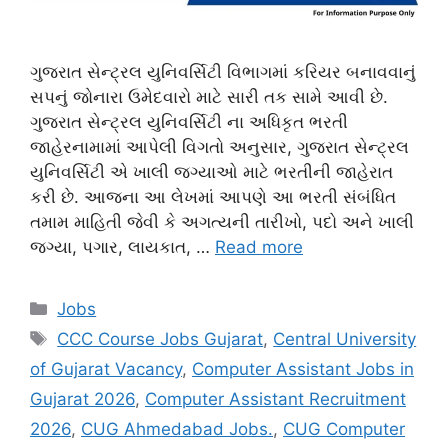
ગુજરાત સેન્ટ્રલ યુનિવર્સિટી વિભાગમાં કરિયર બનાવવાનું
સપનું જોનારા ઉમેદવારો માટે સારી તક સામે આવી છે.
ગુજરાત સેન્ટ્રલ યુનિવર્સિટી ના અધિકૃત ભરતી
જાહેરનામામાં આપેલી વિગતો અનુસાર, ગુજરાત સેન્ટ્રલ
યુનિવર્સિટી એ ખાલી જગ્યાઓ માટે ભરતીની જાહેરાત
કરી છે. આજના આ લેખમાં આપણે આ ભરતી સંબંધિત
તમામ માહિતી જેવી કે અગત્યની તારીખો, પદો અને ખાલી
જગ્યા, પગાર, લાયકાત, …
Read more
Categories
Jobs
Tags
CCC Course Jobs Gujarat
,
Central University
of Gujarat Vacancy
,
Computer Assistant Jobs in
Gujarat 2026
,
Computer Assistant Recruitment
2026
,
CUG Ahmedabad Jobs.
,
CUG Computer