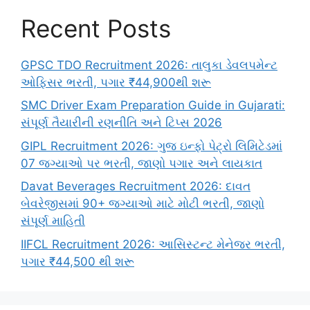
Recent Posts
GPSC TDO Recruitment 2026: તાલુકા ડેવલપમેન્ટ
ઓફિસર ભરતી, પગાર ₹44,900થી શરૂ
SMC Driver Exam Preparation Guide in Gujarati:
સંપૂર્ણ તૈયારીની રણનીતિ અને ટિપ્સ 2026
GIPL Recruitment 2026: ગુજ ઇન્ફો પેટ્રો લિમિટેડમાં
07 જગ્યાઓ પર ભરતી, જાણો પગાર અને લાયકાત
Davat Beverages Recruitment 2026: દાવત
બેવરેજીસમાં 90+ જગ્યાઓ માટે મોટી ભરતી, જાણો
સંપૂર્ણ માહિતી
IIFCL Recruitment 2026: આસિસ્ટન્ટ મેનેજર ભરતી,
પગાર ₹44,500 થી શરૂ