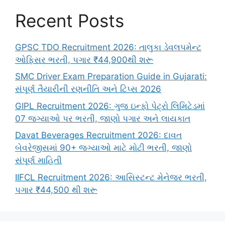
Recent Posts
GPSC TDO Recruitment 2026: તાલુકા ડેવલપમેન્ટ
ઓફિસર ભરતી, પગાર ₹44,900થી શરૂ
SMC Driver Exam Preparation Guide in Gujarati:
સંપૂર્ણ તૈયારીની રણનીતિ અને ટિપ્સ 2026
GIPL Recruitment 2026: ગુજ ઇન્ફો પેટ્રો લિમિટેડમાં
07 જગ્યાઓ પર ભરતી, જાણો પગાર અને લાયકાત
Davat Beverages Recruitment 2026: દાવત
બેવરેજીસમાં 90+ જગ્યાઓ માટે મોટી ભરતી, જાણો
સંપૂર્ણ માહિતી
IIFCL Recruitment 2026: આસિસ્ટન્ટ મેનેજર ભરતી,
પગાર ₹44,500 થી શરૂ