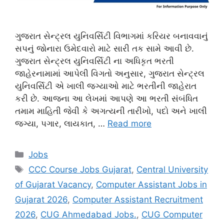
ગુજરાત સેન્ટ્રલ યુનિવર્સિટી વિભાગમાં કરિયર બનાવવાનું
સપનું જોનારા ઉમેદવારો માટે સારી તક સામે આવી છે.
ગુજરાત સેન્ટ્રલ યુનિવર્સિટી ના અધિકૃત ભરતી
જાહેરનામામાં આપેલી વિગતો અનુસાર, ગુજરાત સેન્ટ્રલ
યુનિવર્સિટી એ ખાલી જગ્યાઓ માટે ભરતીની જાહેરાત
કરી છે. આજના આ લેખમાં આપણે આ ભરતી સંબંધિત
તમામ માહિતી જેવી કે અગત્યની તારીખો, પદો અને ખાલી
જગ્યા, પગાર, લાયકાત, …
Read more
Categories
Jobs
Tags
CCC Course Jobs Gujarat
,
Central University
of Gujarat Vacancy
,
Computer Assistant Jobs in
Gujarat 2026
,
Computer Assistant Recruitment
2026
,
CUG Ahmedabad Jobs.
,
CUG Computer