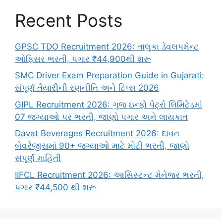
Recent Posts
GPSC TDO Recruitment 2026: તાલુકા ડેવલપમેન્ટ
ઓફિસર ભરતી, પગાર ₹44,900થી શરૂ
SMC Driver Exam Preparation Guide in Gujarati:
સંપૂર્ણ તૈયારીની રણનીતિ અને ટિપ્સ 2026
GIPL Recruitment 2026: ગુજ ઇન્ફો પેટ્રો લિમિટેડમાં
07 જગ્યાઓ પર ભરતી, જાણો પગાર અને લાયકાત
Davat Beverages Recruitment 2026: દાવત
બેવરેજીસમાં 90+ જગ્યાઓ માટે મોટી ભરતી, જાણો
સંપૂર્ણ માહિતી
IIFCL Recruitment 2026: આસિસ્ટન્ટ મેનેજર ભરતી,
પગાર ₹44,500 થી શરૂ