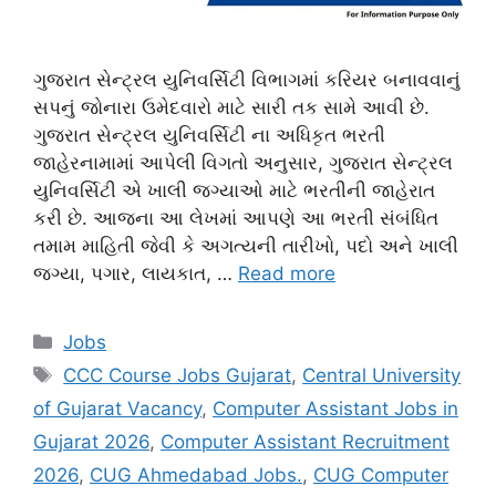
ગુજરાત સેન્ટ્રલ યુનિવર્સિટી વિભાગમાં કરિયર બનાવવાનું
સપનું જોનારા ઉમેદવારો માટે સારી તક સામે આવી છે.
ગુજરાત સેન્ટ્રલ યુનિવર્સિટી ના અધિકૃત ભરતી
જાહેરનામામાં આપેલી વિગતો અનુસાર, ગુજરાત સેન્ટ્રલ
યુનિવર્સિટી એ ખાલી જગ્યાઓ માટે ભરતીની જાહેરાત
કરી છે. આજના આ લેખમાં આપણે આ ભરતી સંબંધિત
તમામ માહિતી જેવી કે અગત્યની તારીખો, પદો અને ખાલી
જગ્યા, પગાર, લાયકાત, …
Read more
Categories
Jobs
Tags
CCC Course Jobs Gujarat
,
Central University
of Gujarat Vacancy
,
Computer Assistant Jobs in
Gujarat 2026
,
Computer Assistant Recruitment
2026
,
CUG Ahmedabad Jobs.
,
CUG Computer